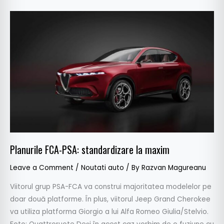
Planurile
FCA-
PSA:
standardizare
la
maxim
Planurile FCA-PSA: standardizare la maxim
Leave a Comment
/
Noutati auto
/ By
Razvan Magureanu
Viitorul grup PSA-FCA va construi majoritatea modelelor pe
doar două platforme. În plus, viitorul Jeep Grand Cherokee
va utiliza platforma Giorgio a lui Alfa Romeo Giulia/Stelvio.