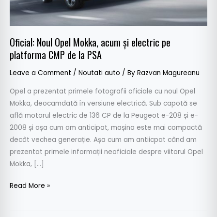
pe
platforma
CMP
Oficial: Noul Opel Mokka, acum și electric pe
de
platforma CMP de la PSA
la
PSA
Leave a Comment
/
Noutati auto
/ By
Razvan Magureanu
Opel a prezentat primele fotografii oficiale cu noul Opel
Mokka, deocamdată în versiune electrică. Sub capotă se
află motorul electric de 136 CP de la Peugeot e-208 și e-
2008 și așa cum am anticipat, mașina este mai compactă
decât vechea generație. Așa cum am antiicpat când am
prezentat primele informații neoficiale despre viitorul Opel
Mokka, […]
Read More »