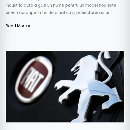
industria auto a găsi un nume pentru un model nou este
uneori aproape la fel de dificil ca și proiectarea unui
Read More »
Grupul
PSA-
FCA
se
va
concentra
pe
2
platforme