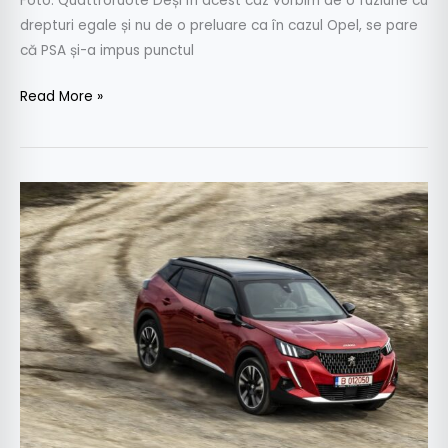
Foto: Quattroruote Deși în acest caz vorbim de o fuziune cu
drepturi egale și nu de o preluare ca în cazul Opel, se pare
că PSA și-a impus punctul
Read More »
Test
Peugeot
2008
GT
1.2
PureTech
155:
Regele
leu