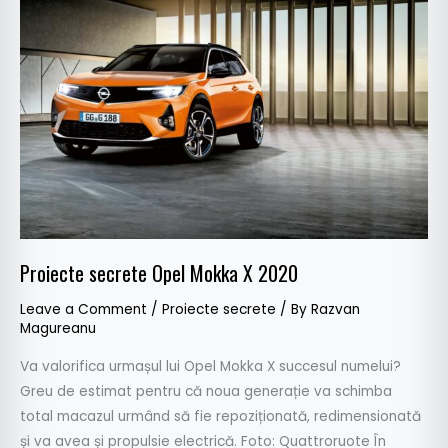
secrete
Opel
Mokka
X
2020
Proiecte secrete Opel Mokka X 2020
Leave a Comment
/
Proiecte secrete
/ By
Razvan
Magureanu
Va valorifica urmașul lui Opel Mokka X succesul numelui?
Greu de estimat pentru că noua generație va schimba
total macazul urmând să fie repoziționată, redimensionată
și va avea și propulsie electrică. Foto: Quattroruote În