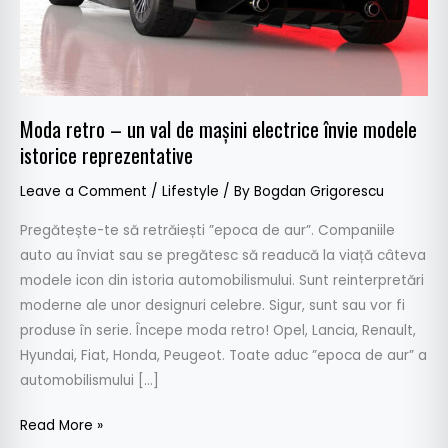
electrice
învie
modele
istorice
reprezentative
Moda retro – un val de mașini electrice învie modele
istorice reprezentative
Leave a Comment
/
Lifestyle
/ By
Bogdan Grigorescu
Pregătește-te să retrăiești ”epoca de aur”. Companiile
auto au înviat sau se pregătesc să readucă la viață câteva
modele icon din istoria automobilismului. Sunt reinterpretări
moderne ale unor designuri celebre. Sigur, sunt sau vor fi
produse în serie. Începe moda retro! Opel, Lancia, Renault,
Hyundai, Fiat, Honda, Peugeot. Toate aduc ”epoca de aur” a
automobilismului […]
Read More »