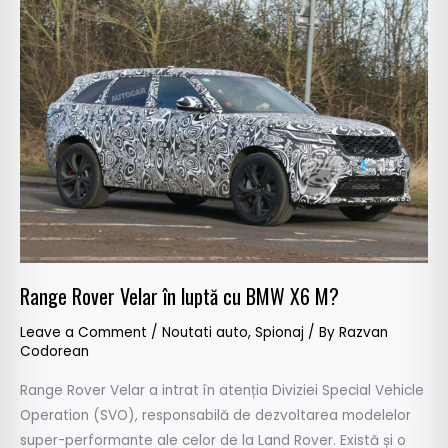
Range
Rover
Velar
în
luptă
cu
BMW
X6
M?
Range Rover Velar în luptă cu BMW X6 M?
Leave a Comment
/
Noutati auto
,
Spionaj
/ By
Razvan
Codorean
Range Rover Velar a intrat în atenția Diviziei Special Vehicle
Operation (SVO), responsabilă de dezvoltarea modelelor
super-performante ale celor de la Land Rover. Există și o