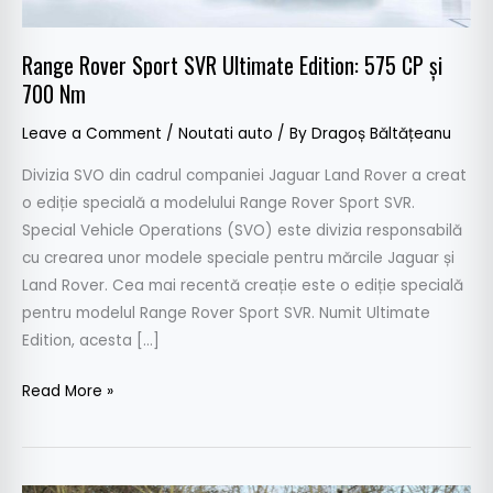
CP
și
Range Rover Sport SVR Ultimate Edition: 575 CP și
700
700 Nm
Nm
Leave a Comment
/
Noutati auto
/ By
Dragoș Băltățeanu
Divizia SVO din cadrul companiei Jaguar Land Rover a creat
o ediție specială a modelului Range Rover Sport SVR.
Special Vehicle Operations (SVO) este divizia responsabilă
cu crearea unor modele speciale pentru mărcile Jaguar și
Land Rover. Cea mai recentă creație este o ediție specială
pentru modelul Range Rover Sport SVR. Numit Ultimate
Edition, acesta […]
Read More »