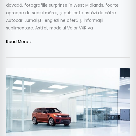
dovadă, fotografiile surprinse în West Midlands, foarte
aproape de sediul mărcii, și publicate astăzi de către
Autocar. Jurnaliștii englezi ne oferă și informații
suplimentare. Astfel, modelul Velar VXR va
Read More »
Jaguar
Land
Rover
SVO
–
planuri
mari
de
viitor