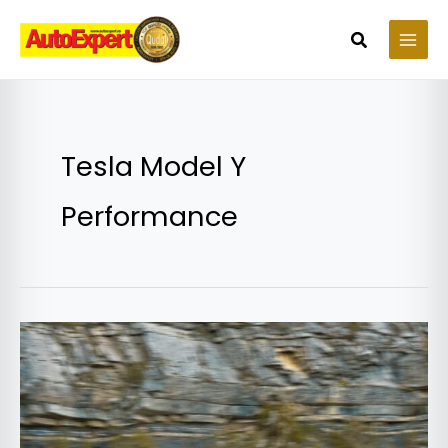
Skip
to
Search
content
Tesla Model Y
Performance
Test
drive
Tesla
Model
Y