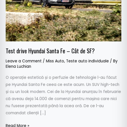
–
Cât
de
SF?
Test drive Hyundai Santa Fe – Cât de SF?
Leave a Comment
/
Miss Auto
,
Teste auto individuale
/ By
Elena Luchian
O operație estetică și o perfuzie de tehnologie l-au făcut
pe Hyundai Santa Fe ceea ce este acum. Un SUV high-tech
și cu un look modern. Cei de la Hyundai anunțau în februarie
că aveau deja 14.000 de comenzi pentru mașina care nici
nu fusese prezentată până la acea oră. De ce l-au
comandat clienții […]
Read More »