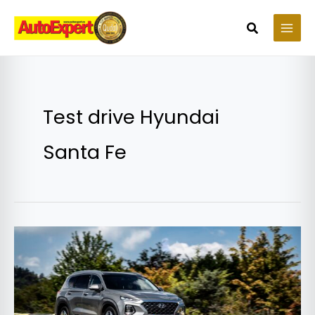
Skip
to
Search
content
Test drive Hyundai
Santa Fe
Test
drive
Hyundai
Santa
Fe