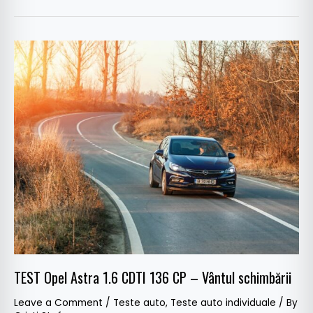
TEST
Opel
Astra
1.6
CDTI
136
CP
–
Vântul
schimbării
TEST Opel Astra 1.6 CDTI 136 CP – Vântul schimbării
Leave a Comment
/
Teste auto
,
Teste auto individuale
/ By