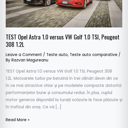
1.0
TSI,
Peugeot
308
1.2L
TEST Opel Astra 1.0 versus VW Golf 1.0 TSI, Peugeot
308 1.2L
Leave a Comment
/
Teste auto
,
Teste auto comparative
/
By
Razvan Magureanu
TEST Opel Astra 1.0 versus VW Golf 1.0 TSI, Peugeot 308
1.2L. Motoarele turbo pe benzină în trei cilindri devin din ce
în ce mai atractive chiar și pe modelele compacte datorită
performanțelor bune și consumului redus. În plus, cuplul
motor generos disponibil la turații scăzute le face plăcute și
în traficul din oraș. Ce vă […]
Read More »