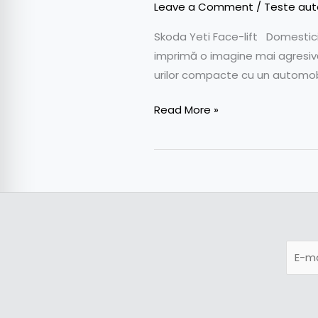
Skoda
Leave a Comment
/
Teste aut
Yeti
Skoda Yeti Face-lift Domesticir
2013
imprimă o imagine mai agresivă
urilor compacte cu un automobi
Read More »