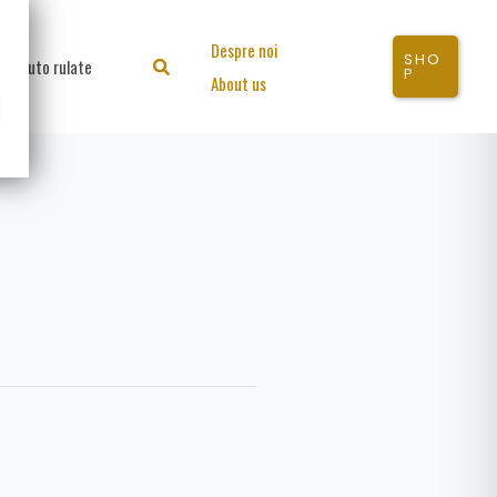
Despre noi
SHO
Auto rulate
Search
P
About us