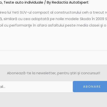
o
,
Teste auto individuale
/ By
Redactia AutoExpert
ea lui Yeti SUV-ul compact al constructorului ceh a trecut rec
, similară cu cea adoptată pe noile modele Skoda În 2009 S
l cu performanţe în afara asfaltului peste media clasei şi o
Abonează-te la newsletter, pentru știri și concursuri!
ABONARE