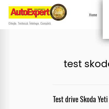
Skip
to
Home
Ști
content
Citește. Testează. Întelege. Cumpără.
test skod
Test drive Skoda Yet
Test
drive