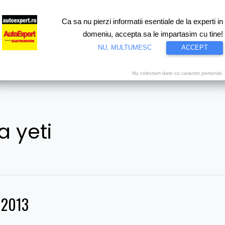
Ca sa nu pierzi informatii esentiale de la experti in
ri
Test drive
Eco
Motorsport
Proiecte speciale
Video
domeniu, accepta sa le impartasim cu tine!
NU, MULTUMESC
ACCEPT
Nu colectam date cu caracter personal.
a yeti
i 2013