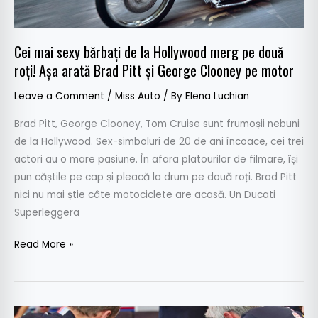
două
roți!
Așa
Cei mai sexy bărbați de la Hollywood merg pe două
arată
roți! Așa arată Brad Pitt și George Clooney pe motor
Brad
Leave a Comment
/
Miss Auto
/ By
Elena Luchian
Pitt
și
Brad Pitt, George Clooney, Tom Cruise sunt frumoșii nebuni
George
de la Hollywood. Sex-simboluri de 20 de ani încoace, cei trei
Clooney
actori au o mare pasiune. În afara platourilor de filmare, își
pe
pun căștile pe cap și pleacă la drum pe două roți. Brad Pitt
motor
nici nu mai știe câte motociclete are acasă. Un Ducati
Superleggera
Read More »
Tom