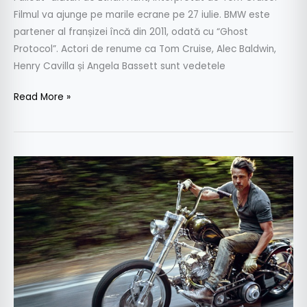
Filmul va ajunge pe marile ecrane pe 27 iulie. BMW este
partener al franșizei încă din 2011, odată cu “Ghost
Protocol”. Actori de renume ca Tom Cruise, Alec Baldwin,
Henry Cavilla și Angela Bassett sunt vedetele
Read More »
Cei
mai
sexy
bărbați
de
la
Hollywood
merg
pe