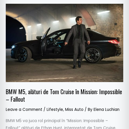
BMW
M5,
alături
de
Tom
Cruise
în
Mission:
Impossible
–
Fallout
BMW M5, alături de Tom Cruise în Mission: Impossible
– Fallout
Leave a Comment
/
Lifestyle
,
Miss Auto
/ By
Elena Luchian
BMW M5 va juca rol principal în “Mission: Impossible –
Fallout” alături de Ethan Hunt, interpretat de Tom Cruise.