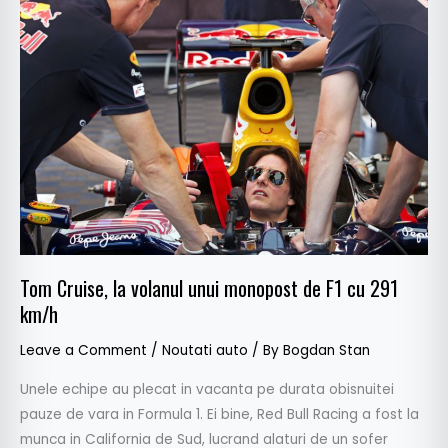
Cruise,
la
volanul
unui
monopost
de
F1
cu
291
km/h
Tom Cruise, la volanul unui monopost de F1 cu 291
km/h
Leave a Comment
/
Noutati auto
/ By
Bogdan Stan
Unele echipe au plecat in vacanta pe durata obisnuitei
pauze de vara in Formula 1. Ei bine, Red Bull Racing a fost la
munca in California de Sud, lucrand alaturi de un sofer