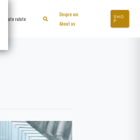
Despre noi
SHO
Auto rulate
Search
P
About us