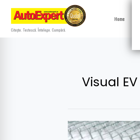
Skip
to
Home
Ști
content
Citește. Testează. Întelege. Cumpără.
Visual EV
SUV-
ul