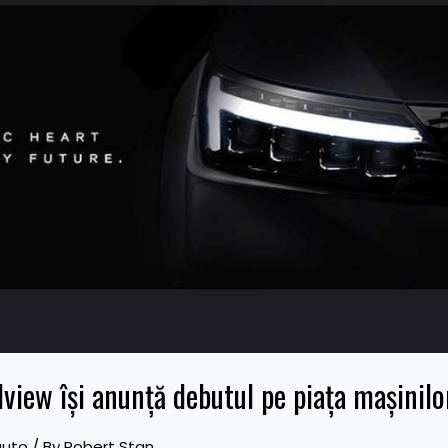
lview își anunță debutul pe piața mașinilo
auto
/ By
Robert Stan