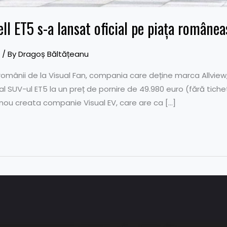
ll ET5 s-a lansat oficial pe piața românea
/ By
Dragoș Băltățeanu
omânii de la Visual Fan, compania care deține marca Allview,
ial SUV-ul ET5 la un preț de pornire de 49.980 euro (fără tichet
 nou creata companie Visual EV, care are ca […]