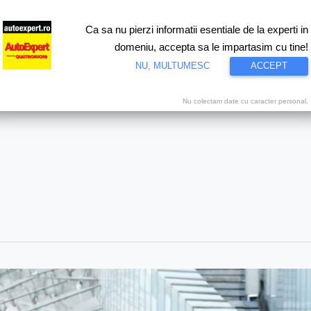
Ca sa nu pierzi informatii esentiale de la experti in
ri
Test drive
Eco
Motorsport
Proiecte speciale
Video
domeniu, accepta sa le impartasim cu tine!
NU, MULTUMESC
ACCEPT
Nu colectam date cu caracter personal.