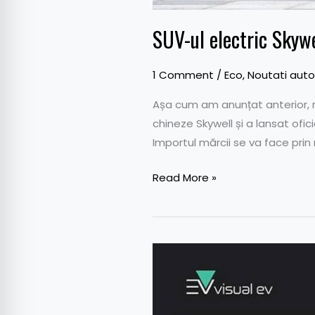
SUV-ul electric Skywe
1 Comment
/
Eco
,
Noutati auto
Așa cum am anunțat anterior, r
chineze Skywell și a lansat ofic
Importul mărcii se va face prin
Read More »
Deținătorul
mărcii
Allview
își