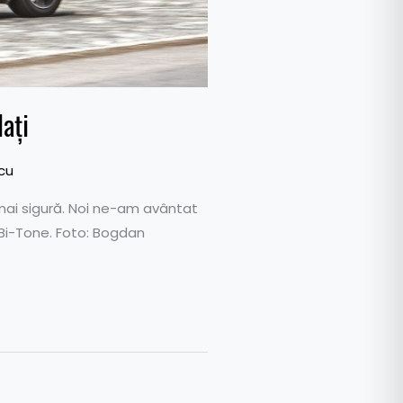
lați
cu
t mai sigură. Noi ne-am avântat
l Bi-Tone. Foto: Bogdan