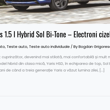
s 1.5 I Hybrid Sol Bi-Tone – Electroni cize
uto
,
Teste auto
,
Teste auto individuale
/ By
Bogdan Grigores
ft cuprinzător, devenind mai stilată, mai confortabilă și mul
model hibrid din clasa mică, Yaris HSD, în echiparea de top, So
ni de când a treia generație Yaris a văzut lumina zilei, […]