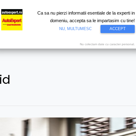
Ca sa nu pierzi informatii esentiale de la experti in
ri
Test drive
Eco
Motorsport
Proiecte speciale
Video
domeniu, accepta sa le impartasim cu tine!
NU, MULTUMESC
ACCEPT
Nu colectam date cu caracter personal.
id