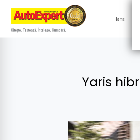
Skip
to
Home
Ști
content
Citește. Testează. Întelege. Cumpără.
Yaris hibr
Test
drive