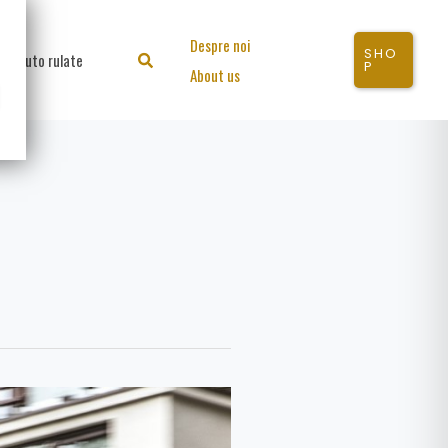
Despre noi
SHO
Auto rulate
Search
P
About us