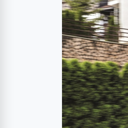
Toyota
Yaris
1.5
I
Hybrid
Sol
Bi-
Tone
–
Electroni
cizelați