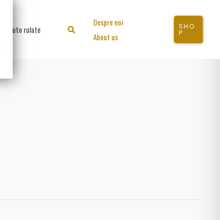
Despre noi
SHO
Auto rulate
Search
P
About us