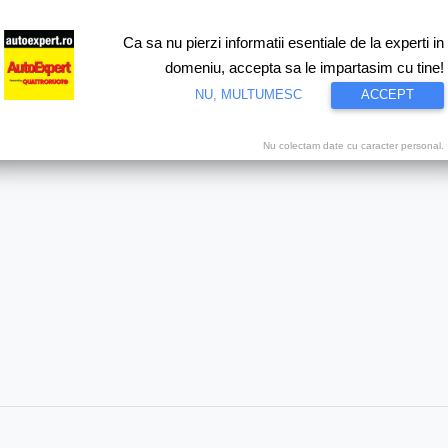
Ca sa nu pierzi informatii esentiale de la experti in
ri
Test drive
Eco
Motorsport
Proiecte speciale
Video
domeniu, accepta sa le impartasim cu tine!
NU, MULTUMESC
ACCEPT
Nu colectam date cu caracter personal.