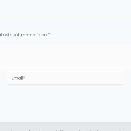
atorii sunt marcate cu
*
Email*