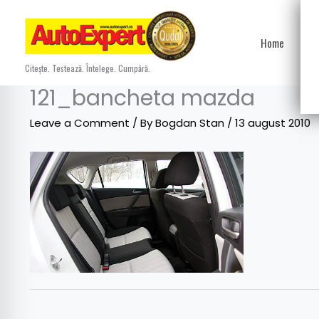
Skip
to
Home
Ști
content
Citește. Testează. Întelege. Cumpără.
121_bancheta mazda
Leave a Comment
/ By
Bogdan Stan
/
13 august 2010