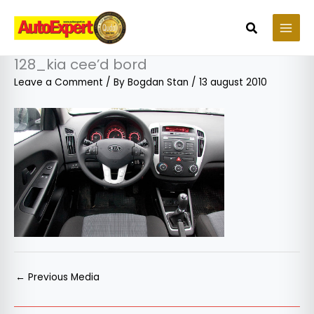
Skip
to
Search
content
128_kia cee’d bord
Leave a Comment
/ By
Bogdan Stan
/
13 august 2010
←
Previous Media