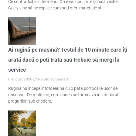
Ce contradicție în termeni… Ori e val nou, ori e școală veche!
Geely vine să ne explice cum poți oferi materiale și
Ai rugină pe mașină? Testul de 10 minute care îți
arată dacă o poți trata sau trebuie să mergi la
service
6 august 2026
Niciun comentariu
Rugina nu începe întotdeauna cu o pată portocalie ușor de
observat. De multe ori, coroziunea se formează în interiorul
pragurilor, sub chedere,