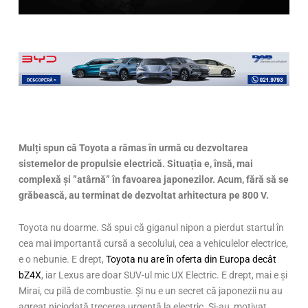
Mulți spun că Toyota a rămas în urmă cu dezvoltarea
sistemelor de propulsie electrică. Situația e, însă, mai
complexă și ”atârnă” în favoarea japonezilor. Acum, fără să se
grăbească, au terminat de dezvoltat arhitectura pe 800 V.
Toyota nu doarme. Să spui că giganul nipon a pierdut startul în
cea mai importantă cursă a secolului, cea a vehiculelor electrice,
e o nebunie. E drept,
Toyota nu are în oferta din Europa decât
bZ4X
, iar Lexus are doar SUV-ul mic UX Electric. E drept, mai e și
Mirai, cu pilă de combustie. Și nu e un secret că japonezii nu au
agreat niciodată trecerea urgentă la electric. Și-au motivat