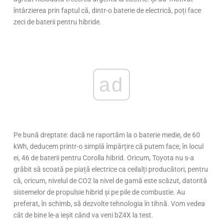
întârzierea prin faptul că, dintr-o baterie de electrică, poți face
zeci de baterii pentru hibride.
ad
Pe bună dreptate: dacă ne raportăm la o baterie medie, de 60
kWh, deducem printr-o simplă împărțire că putem face, în locul
ei, 46 de baterii pentru Corolla hibrid. Oricum, Toyota nu s-a
grăbit să scoată pe piață electrice ca ceilalți producători, pentru
că, oricum, nivelul de CO2 la nivel de gamă este scăzut, datorită
sistemelor de propulsie hibrid și pe pile de combustie. Au
preferat, în schimb, să dezvolte tehnologia în tihnă. Vom vedea
cât de bine le-a ieșit când va veni bZ4X la test.