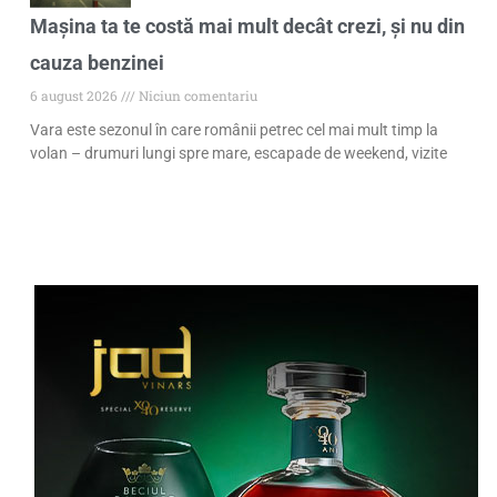
Mașina ta te costă mai mult decât crezi, și nu din
cauza benzinei
6 august 2026
Niciun comentariu
Vara este sezonul în care românii petrec cel mai mult timp la
volan – drumuri lungi spre mare, escapade de weekend, vizite