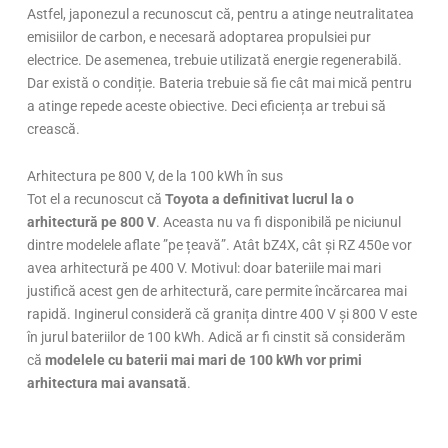
Astfel, japonezul a recunoscut că, pentru a atinge neutralitatea
emisiilor de carbon, e necesară adoptarea propulsiei pur
electrice. De asemenea, trebuie utilizată energie regenerabilă.
Dar există o condiție. Bateria trebuie să fie cât mai mică pentru
a atinge repede aceste obiective. Deci eficiența ar trebui să
crească.
Arhitectura pe 800 V, de la 100 kWh în sus
Tot el a recunoscut că
Toyota a definitivat lucrul la o
arhitectură pe 800 V
. Aceasta nu va fi disponibilă pe niciunul
dintre modelele aflate ”pe țeavă”. Atât bZ4X, cât și RZ 450e vor
avea arhitectură pe 400 V. Motivul: doar bateriile mai mari
justifică acest gen de arhitectură, care permite încărcarea mai
rapidă. Inginerul consideră că granița dintre 400 V și 800 V este
în jurul bateriilor de 100 kWh. Adică ar fi cinstit să considerăm
că
modelele cu baterii mai mari de 100 kWh vor primi
arhitectura mai avansată
.