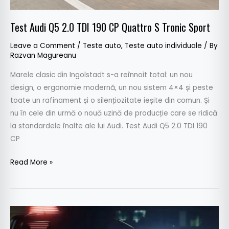
Sport
Test Audi Q5 2.0 TDI 190 CP Quattro S Tronic Sport
Leave a Comment
/
Teste auto
,
Teste auto individuale
/ By
Razvan Magureanu
Marele clasic din Ingolstadt s-a reînnoit total: un nou
design, o ergonomie modernă, un nou sistem 4×4 și peste
toate un rafinament și o silențiozitate ieșite din comun. Și
nu în cele din urmă o nouă uzină de producție care se ridică
la standardele înalte ale lui Audi. Test Audi Q5 2.0 TDI 190
CP
Read More »
Cum
arată