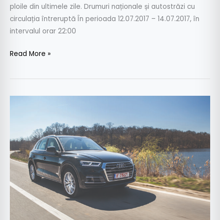
ploile din ultimele zile. Drumuri naționale și autostrăzi cu
circulația întreruptă În perioada 12.07.2017 – 14.07.2017, în
intervalul orar 22:00
Read More »
Test
Audi
Q5
2.0
TDI
190
CP
Quattro
S
Tronic