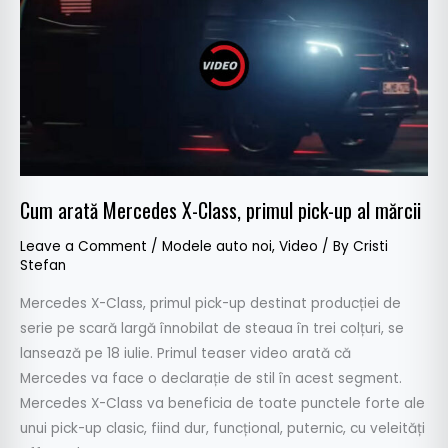
Mercedes
X-
Class,
primul
pick-
up
al
mărcii
Cum arată Mercedes X-Class, primul pick-up al mărcii
Leave a Comment
/
Modele auto noi
,
Video
/ By
Cristi
Stefan
Mercedes X-Class, primul pick-up destinat producției de
serie pe scară largă înnobilat de steaua în trei colțuri, se
lansează pe 18 iulie. Primul teaser video arată că
Mercedes va face o declarație de stil în acest segment.
Mercedes X-Class va beneficia de toate punctele forte ale
unui pick-up clasic, fiind dur, funcțional, puternic, cu veleități