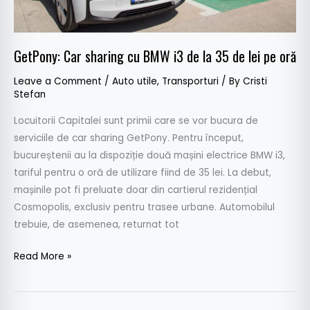
de
lei
pe
GetPony: Car sharing cu BMW i3 de la 35 de lei pe oră
oră
Leave a Comment
/
Auto utile
,
Transporturi
/ By
Cristi
Stefan
Locuitorii Capitalei sunt primii care se vor bucura de
serviciile de car sharing GetPony. Pentru început,
bucureștenii au la dispoziție două mașini electrice BMW i3,
tariful pentru o oră de utilizare fiind de 35 lei. La debut,
mașinile pot fi preluate doar din cartierul rezidențial
Cosmopolis, exclusiv pentru trasee urbane. Automobilul
trebuie, de asemenea, returnat tot
Read More »