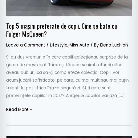
se
bate
cu
Top 5 mașini preferate de copii. Cine se bate cu
Fulger
Fulger McQueen?
McQueen?
Leave a Comment
/
Lifestyle
,
Miss Auto
/ By
Elena Luchian
S-au dus vremurile în care copiii colecționau surprize de la
guma de mestecat Turbo și făceau schimb atunci când
aveau dubluri, ca să-și completeze colecția. Copiii vor
acum jucării sofisticate, pe care, cu mai mult sau mai puțin
talent, le pot strica într-o singură zi. Știți care sunt
preferințele copiilor în 2017? Alegerile copiilor variază […]
Read More »