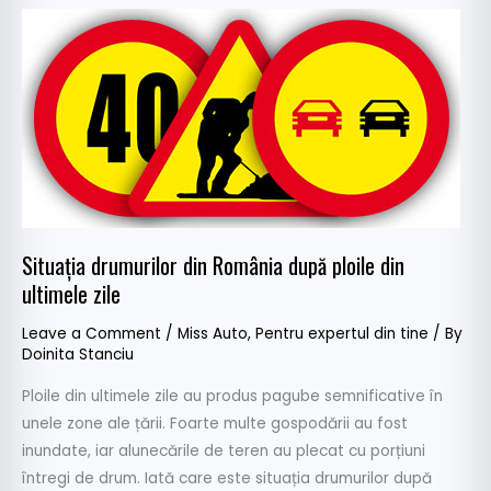
Situația
drumurilor
din
România
după
ploile
din
ultimele
zile
Situația drumurilor din România după ploile din
ultimele zile
Leave a Comment
/
Miss Auto
,
Pentru expertul din tine
/ By
Doinita Stanciu
Ploile din ultimele zile au produs pagube semnificative în
unele zone ale țării. Foarte multe gospodării au fost
inundate, iar alunecările de teren au plecat cu porțiuni
întregi de drum. Iată care este situația drumurilor după