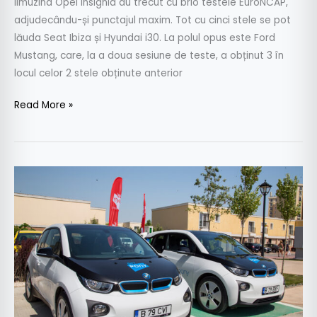
limuzina Opel Insignia au trecut cu brio testele EuroNCAP,
adjudecându-și punctajul maxim. Tot cu cinci stele se pot
lăuda Seat Ibiza și Hyundai i30. La polul opus este Ford
Mustang, care, la a doua sesiune de teste, a obținut 3 în
locul celor 2 stele obținute anterior
Read More »
GetPony:
Car
sharing
cu
BMW
i3
de
la
35