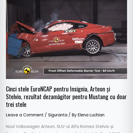
Cinci
stele
EuroNCAP
pentru
Insignia,
Arteon
și
Stelvio,
rezultat
dezamăgitor
pentru
Mustang
Cinci stele EuroNCAP pentru Insignia, Arteon și
cu
Stelvio, rezultat dezamăgitor pentru Mustang cu doar
doar
trei stele
trei
stele
Leave a Comment
/
Siguranta
/ By
Elena Luchian
Noul Volkswagen Arteon, SUV-ul Alfa Romeo Stelvio și