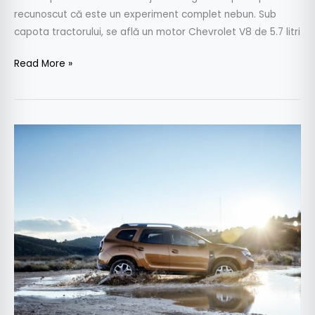
recunoscut că este un experiment complet nebun. Sub
capota tractorului, se află un motor Chevrolet V8 de 5.7 litri
Read More »
Dacia
Duster
defilează.
SUV-
urile
în
creștere,
motoarele
diesel
în
cădere