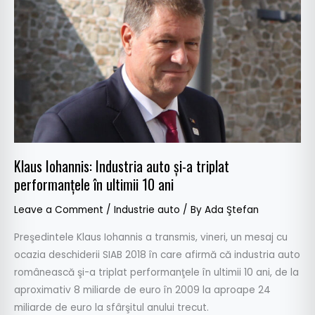
Industria
auto
şi-
a
triplat
performanţele
în
ultimii
10
Klaus Iohannis: Industria auto şi-a triplat
ani
performanţele în ultimii 10 ani
Leave a Comment
/
Industrie auto
/ By
Ada Ştefan
Preşedintele Klaus Iohannis a transmis, vineri, un mesaj cu
ocazia deschiderii SIAB 2018 în care afirmă că industria auto
românească şi-a triplat performanţele în ultimii 10 ani, de la
aproximativ 8 miliarde de euro în 2009 la aproape 24
miliarde de euro la sfârşitul anului trecut.