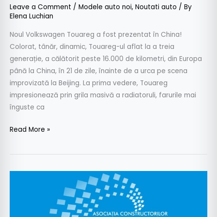
Leave a Comment
/
Modele auto noi
,
Noutati auto
/ By
Elena Luchian
Noul Volkswagen Touareg a fost prezentat în China!
Colorat, tânăr, dinamic, Touareg-ul aflat la a treia
generație, a călătorit peste 16.000 de kilometri, din Europa
până la China, în 21 de zile, înainte de a urca pe scena
improvizată la Beijing. La prima vedere, Touareg
impresionează prin grila masivă a radiatoruli, farurile mai
înguste ca
Read More »
ACAROM:
Participare
susţinută
de