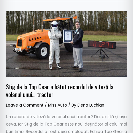
Stig
de
la
Top
Gear
a
bătut
recordul
de
viteză
Stig de la Top Gear a bătut recordul de viteză la
la
volanul unui… tractor
volanul
unui…
Leave a Comment
/
Miss Auto
/ By
Elena Luchian
tractor
Un record de viteză la volanul unui tractor? Da, există și așa
ceva. Iar Stig de la Top Gear este noul deținător al celui mai
bun timp. Recordul a fost deja omologat. Echipa Top Gear a