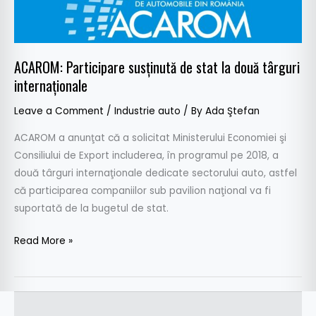
stat
la
două
ACAROM: Participare susţinută de stat la două târguri
târguri
internaţionale
internaţionale
Leave a Comment
/
Industrie auto
/ By
Ada Ştefan
ACAROM a anunţat că a solicitat Ministerului Economiei şi
Consiliului de Export includerea, în programul pe 2018, a
două târguri internaţionale dedicate sectorului auto, astfel
că participarea companiilor sub pavilion naţional va fi
suportată de la bugetul de stat.
Read More »