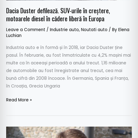
liberă
Dacia Duster defilează. SUV-urile în creștere,
în
motoarele diesel în cădere liberă în Europa
Europa
Leave a Comment
/
Industrie auto
,
Noutati auto
/ By
Elena
Luchian
Industria auto e în formă și în 2018, iar Dacia Duster ține
pasul. În februarie, au fost înmatriculate cu 4,2% mașini mai
multe ca în aceeași perioadă a anului trecut. 1,16 milioane
de automobile au fost înregistrate anul trecut, cea mai
bună cifră din 2008 încoace. În Germania, Spania și Franța,
în Croația, Grecia Ungaria
Read More »
Klaus
Iohannis: