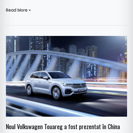
Read More »
Noul
Volkswagen
Touareg
a
fost
prezentat
în
China
Noul Volkswagen Touareg a fost prezentat în China