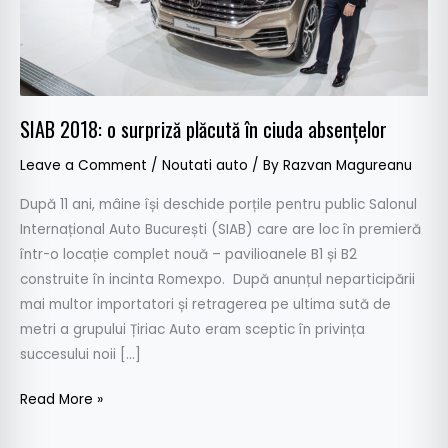
absențelor
SIAB 2018: o surpriză plăcută în ciuda absențelor
Leave a Comment
/
Noutati auto
/ By
Razvan Magureanu
După 11 ani, mâine își deschide porțile pentru public Salonul
Internațional Auto București (SIAB) care are loc în premieră
într-o locație complet nouă – pavilioanele B1 și B2
construite în incinta Romexpo. După anunțul neparticipării
mai multor importatori și retragerea pe ultima sută de
metri a grupului Țiriac Auto eram sceptic în privința
succesului noii […]
Read More »