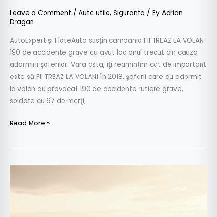
Leave a Comment
/
Auto utile
,
Siguranta
/ By
Adrian
Dragan
AutoExpert și FloteAuto susțin campania FII TREAZ LA VOLAN!
190 de accidente grave au avut loc anul trecut din cauza
adormirii şoferilor. Vara asta, îţi reamintim cât de important
este să FII TREAZ LA VOLAN! În 2018, şoferii care au adormit
la volan au provocat 190 de accidente rutiere grave,
soldate cu 67 de morţi;
Read More »
3
evenimente
în
care