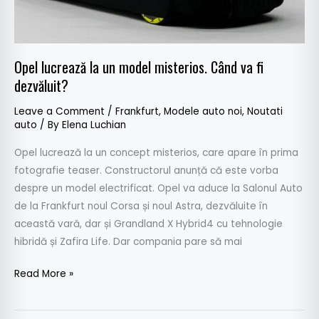
Când
va
fi
dezvăluit?
Opel lucrează la un model misterios. Când va fi
dezvăluit?
Leave a Comment
/
Frankfurt
,
Modele auto noi
,
Noutati
auto
/ By
Elena Luchian
Opel lucrează la un concept misterios, care apare în prima
fotografie teaser. Constructorul anunță că este vorba
despre un model electrificat. Opel va aduce la Salonul Auto
de la Frankfurt noul Corsa și noul Astra, dezvăluite în
această vară, dar și Grandland X Hybrid4 cu tehnologie
hibridă și Zafira Life. Dar compania pare să mai
Read More »