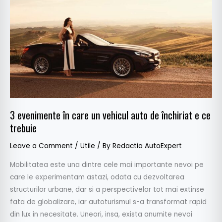
un
vehicul
auto
de
închiriat
e
ce
trebuie
3 evenimente în care un vehicul auto de închiriat e ce
trebuie
Leave a Comment
/
Utile
/ By
Redactia AutoExpert
Mobilitatea este una dintre cele mai importante nevoi pe
care le experimentam astazi, odata cu dezvoltarea
structurilor urbane, dar si a perspectivelor tot mai extinse
fata de globalizare, iar autoturismul s-a transformat rapid
din lux in necesitate. Uneori, insa, exista anumite nevoi