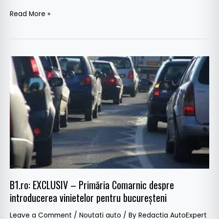
Read More »
B1.ro:
EXCLUSIV
–
Primăria
Comarnic
despre
introducerea
vinietelor
pentru
bucureșteni
B1.ro: EXCLUSIV – Primăria Comarnic despre
introducerea vinietelor pentru bucureșteni
Leave a Comment
/
Noutati auto
/ By
Redactia AutoExpert