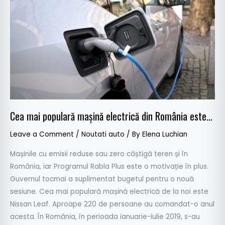
mai
populară
mașină
electrică
din
România
este…
Cea mai populară mașină electrică din România este…
Leave a Comment
/
Noutati auto
/ By
Elena Luchian
Mașinile cu emisii reduse sau zero câștigă teren și în
România, iar Programul Rabla Plus este o motivație în plus.
Guvernul tocmai a suplimentat bugetul pentru o nouă
sesiune. Cea mai populară mașină electrică de la noi este
Nissan Leaf. Aproape 220 de persoane au comandat-o anul
acesta. În România, în perioada ianuarie-iulie 2019, s-au