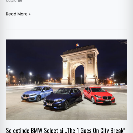
cuplurile
Read More »
Se
extinde
BMW
Select
și
„The
1
Goes
On
City
Break”
Se extinde BMW Select și „The 1 Goes On City Break”