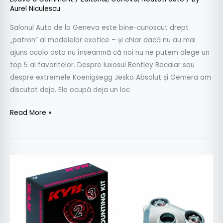
Aurel Niculescu
Salonul Auto de la Geneva este bine-cunoscut drept
„patron” al modelelor exotice – și chiar dacă nu au mai
ajuns acolo asta nu înseamnă că noi nu ne putem alege un
top 5 al favoritelor. Despre luxosul Bentley Bacalar sau
despre extremele Koenigsegg Jesko Absolut și Gemera am
discutat deja. Ele ocupă deja un loc
Read More »
Suspensia:
bine
de
știut