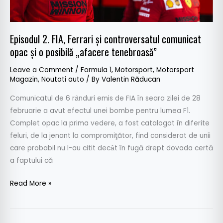
o
posibilă
„afacere
Episodul 2. FIA, Ferrari și controversatul comunicat
tenebroasă”
opac şi o posibilă „afacere tenebroasă”
Leave a Comment
/
Formula 1
,
Motorsport
,
Motorsport
Magazin
,
Noutati auto
/ By
Valentin Răducan
Comunicatul de 6 rȃnduri emis de FIA în seara zilei de 28
februarie a avut efectul unei bombe pentru lumea F1.
Complet opac la prima vedere, a fost catalogat în diferite
feluri, de la jenant la compromiţător, find considerat de unii
care probabil nu l-au citit decȃt în fugă drept dovada certă
a faptului că
Read More »