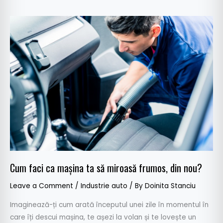
Cum
faci
ca
mașina
ta
să
miroasă
frumos,
din
nou?
Cum faci ca mașina ta să miroasă frumos, din nou?
Leave a Comment
/
Industrie auto
/ By
Doinita Stanciu
Imaginează-ți cum arată începutul unei zile în momentul în
care îți descui mașina, te așezi la volan și te lovește un