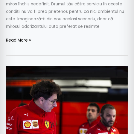
miros închis nedefinit. Drumul tău către serviciu în aceste
condiții nu va fi prea prietenos pentru că nici ambientul nu
este. Imaginează-ți din nou același scenariu, doar că
mirosul odorizantului auto preferat se resimte
Read More »
Episodul
2.
FIA,
Ferrari
și
controversatul
comunicat
opac
şi