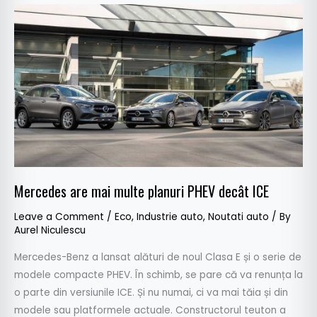
Mercedes
are
mai
multe
planuri
PHEV
decât
ICE
Mercedes are mai multe planuri PHEV decât ICE
Leave a Comment
/
Eco
,
Industrie auto
,
Noutati auto
/ By
Aurel Niculescu
Mercedes-Benz a lansat alături de noul Clasa E și o serie de
modele compacte PHEV. În schimb, se pare că va renunța la
o parte din versiunile ICE. Și nu numai, ci va mai tăia și din
modele sau platformele actuale. Constructorul teuton a