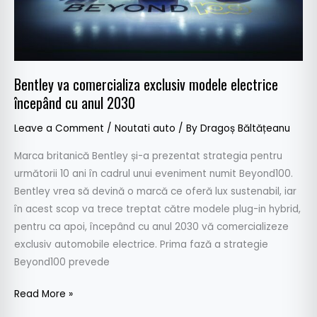
cu
anul
2030
Bentley va comercializa exclusiv modele electrice
începând cu anul 2030
Leave a Comment
/
Noutati auto
/ By
Dragoș Băltățeanu
Marca britanică Bentley și-a prezentat strategia pentru
următorii 10 ani în cadrul unui eveniment numit Beyond100.
Bentley vrea să devină o marcă ce oferă lux sustenabil, iar
în acest scop va trece treptat către modele plug-in hybrid,
pentru ca apoi, începând cu anul 2030 vă comercializeze
exclusiv automobile electrice. Prima fază a strategie
Beyond100 prevede
Read More »