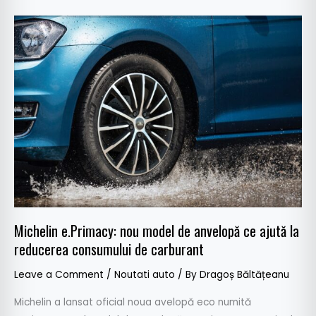
Michelin
e.Primacy:
nou
model
de
anvelopă
ce
ajută
la
reducerea
consumului
de
Michelin e.Primacy: nou model de anvelopă ce ajută la
carburant
reducerea consumului de carburant
Leave a Comment
/
Noutati auto
/ By
Dragoș Băltățeanu
Michelin a lansat oficial noua avelopă eco numită