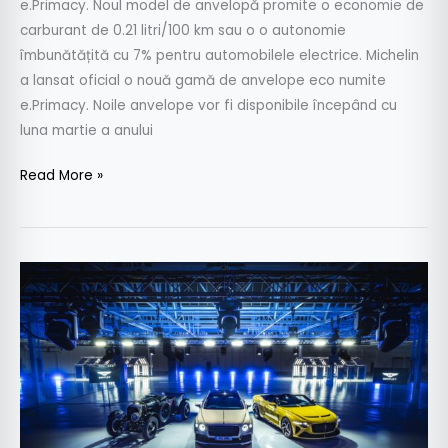
e.Primacy. Noul model de anvelopă promite o economie de
carburant de 0.21 litri/100 km sau o o autonomie
îmbunătățită cu 7% pentru automobilele electrice. Michelin
a lansat oficial o nouă gamă de anvelope eco numite
e.Primacy. Noile anvelope vor fi disponibile începând cu
luna martie a anului
Read More »
Bentley
va
comercializa
exclusiv
modele
electrice
începând