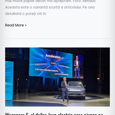
mai multe papile decât mă așteptam. Foto: Renault
Aceasta este o variantă scurtă a articolului. Pe cea
detaliată o puteți citi în
Read More »
Wagoneer
S,
al
doilea
Jeep
electric
care
ajunge
pe
piața
europeană