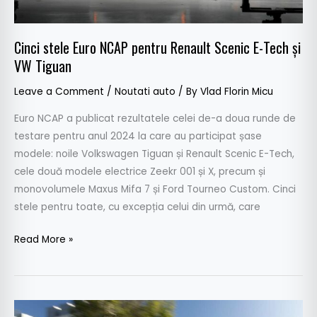
Tech
și
Cinci stele Euro NCAP pentru Renault Scenic E-Tech și
VW
VW Tiguan
Tiguan
Leave a Comment
/
Noutati auto
/ By
Vlad Florin Micu
Euro NCAP a publicat rezultatele celei de-a doua runde de
testare pentru anul 2024 la care au participat șase
modele: noile Volkswagen Tiguan și Renault Scenic E-Tech,
cele două modele electrice Zeekr 001 și X, precum și
monovolumele Maxus Mifa 7 și Ford Tourneo Custom. Cinci
stele pentru toate, cu excepția celui din urmă, care
Read More »
Test