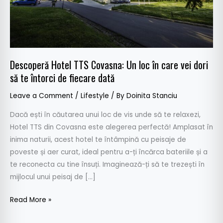
care
vei
dori
să
te
Descoperă Hotel TTS Covasna: Un loc în care vei dori
întorci
să te întorci de fiecare dată
de
fiecare
Leave a Comment
/
Lifestyle
/ By
Doinita Stanciu
dată
Dacă ești în căutarea unui loc de vis unde să te relaxezi,
Hotel TTS din Covasna este alegerea perfectă! Amplasat în
inima naturii, acest hotel te întâmpină cu peisaje de
poveste și aer curat, ideal pentru a-ți încărca bateriile și a
te reconecta cu tine însuți. Imaginează-ți să te trezești în
mijlocul unui peisaj de […]
Read More »