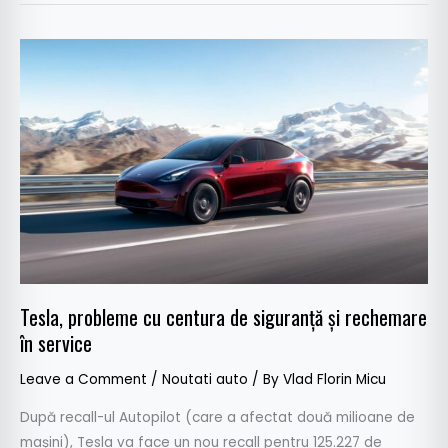
Tesla,
probleme
cu
centura
de
siguranță
și
rechemare
în
service
Tesla, probleme cu centura de siguranță și rechemare
în service
Leave a Comment
/
Noutati auto
/ By
Vlad Florin Micu
După recall-ul Autopilot (care a afectat două milioane de
mașini), Tesla va face un nou recall pentru 125.227 de