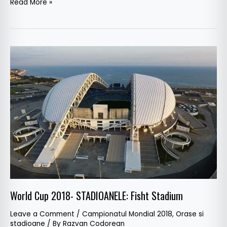
Read More »
World
Cup
2018-
STADIOANELE:
Fisht
Stadium
World Cup 2018- STADIOANELE: Fisht Stadium
Leave a Comment
/
Campionatul Mondial 2018
,
Orase si
stadioane
/ By
Razvan Codorean