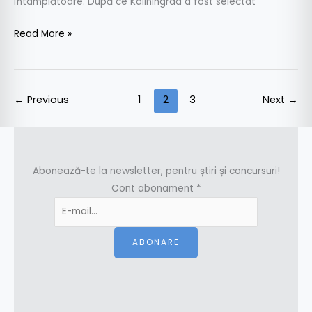
întâmplătoare. După ce Kaliningrad a fost selectat
Read More »
←
Previous
1
2
3
Next
→
Abonează-te la newsletter, pentru știri și concursuri!
Cont abonament
*
ABONARE