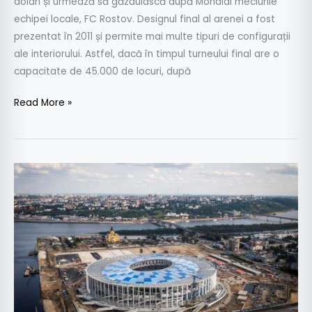
dolari și urmează să găzduiască după Mondial meciurile
echipei locale, FC Rostov. Designul final al arenei a fost
prezentat în 2011 și permite mai multe tipuri de configurații
ale interiorului. Astfel, dacă în timpul turneului final are o
capacitate de 45.000 de locuri, după
Read More »
World
Cup
2018-
STADIOANELE:
Nizhny
Novgorod
Stadium