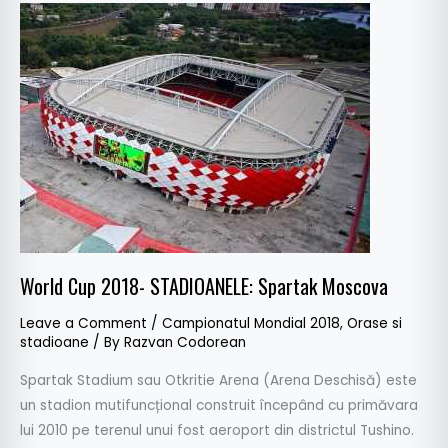
World
Cup
2018-
STADIOANELE:
Spartak
Moscova
World Cup 2018- STADIOANELE: Spartak Moscova
Leave a Comment
/
Campionatul Mondial 2018
,
Orase si
stadioane
/ By
Razvan Codorean
Spartak Stadium sau Otkritie Arena (Arena Deschisă) este
un stadion mutifuncțional construit începând cu primăvara
lui 2010 pe terenul unui fost aeroport din districtul Tushino.