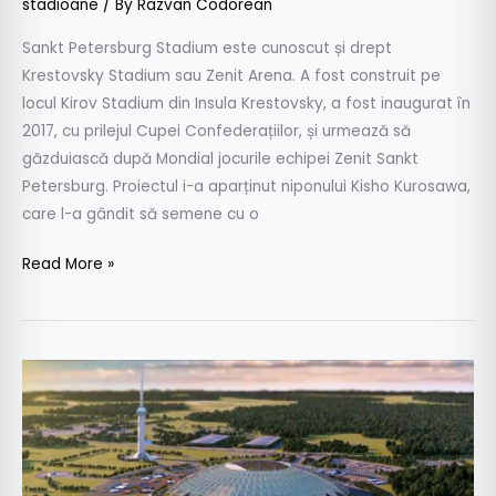
stadioane
/ By
Razvan Codorean
Sankt Petersburg Stadium este cunoscut și drept
Krestovsky Stadium sau Zenit Arena. A fost construit pe
locul Kirov Stadium din Insula Krestovsky, a fost inaugurat în
2017, cu prilejul Cupei Confederațiilor, și urmează să
găzduiască după Mondial jocurile echipei Zenit Sankt
Petersburg. Proiectul i-a aparținut niponului Kisho Kurosawa,
care l-a gândit să semene cu o
Read More »
World
Cup
2018-
STADIOANELE:
Samara