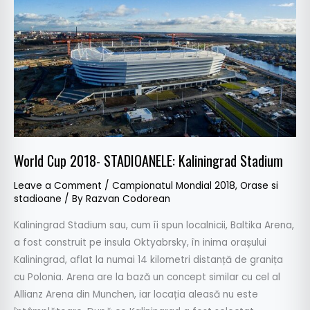
2018-
STADIOANELE:
Kaliningrad
Stadium
World Cup 2018- STADIOANELE: Kaliningrad Stadium
Leave a Comment
/
Campionatul Mondial 2018
,
Orase si
stadioane
/ By
Razvan Codorean
Kaliningrad Stadium sau, cum îi spun localnicii, Baltika Arena,
a fost construit pe insula Oktyabrsky, în inima orașului
Kaliningrad, aflat la numai 14 kilometri distanță de granița
cu Polonia. Arena are la bază un concept similar cu cel al
Allianz Arena din Munchen, iar locația aleasă nu este