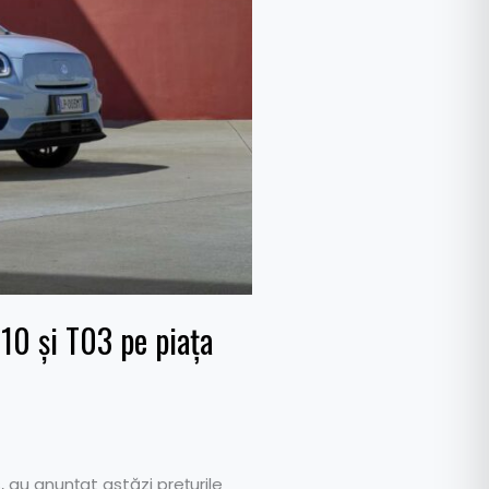
10 și T03 pe piața
 au anunțat astăzi prețurile