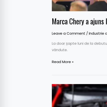
Marca Chery a ajuns 
Leave a Comment
/
Industrie 
La doar șapte luni de la debutu
vândute.
Read More »
Nouă
amendă
de
la