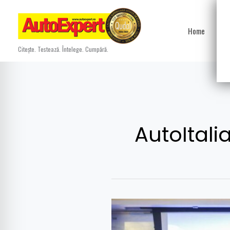
Skip
to
Home
Ști
content
Citește. Testează. Întelege. Cumpără.
AutoItali
Marca
Chery