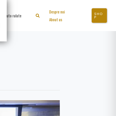
Despre noi
SHO
Auto rulate
Search
P
About us