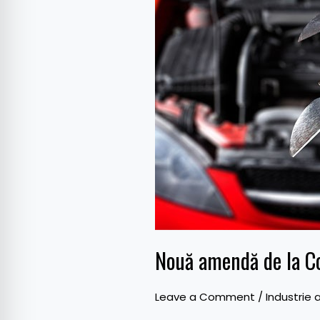
Consiliul
Concurenței
pentru
unități
service
și
asigurători
Nouă amendă de la Con
Leave a Comment
/
Industrie 