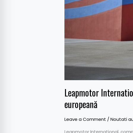
T03
pe
piața
europeană
Leapmotor Internatio
europeană
Leave a Comment
/
Noutati a
Leapmotor International, compan