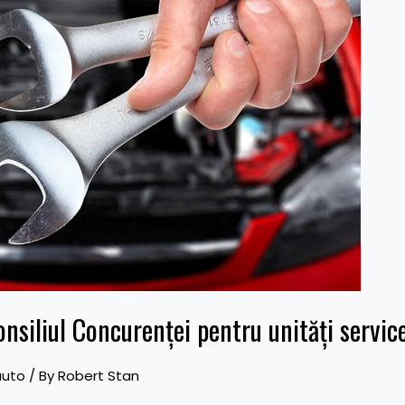
siliul Concurenței pentru unități service
auto
/ By
Robert Stan