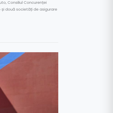
uto, Consiliul Concurenței
 și două societăți de asigurare