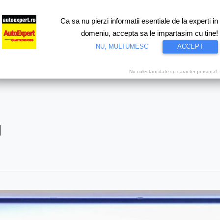
Ca sa nu pierzi informatii esentiale de la experti in
ri
Test drive
Eco
Motorsport
Proiecte speciale
Video
domeniu, accepta sa le impartasim cu tine!
NU, MULTUMESC
ACCEPT
Nu colectam date cu caracter personal.
a