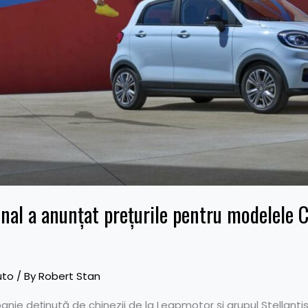
nal a anunțat prețurile pentru modelele C
uto
/ By
Robert Stan
ie deținută de chinezii de la Leapmotor și grupul Stellantis,