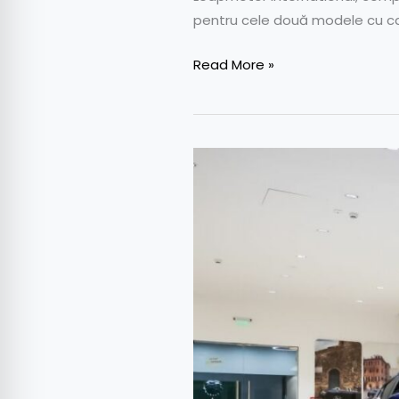
pentru cele două modele cu car
Read More »
Noul
Maserati
GranTurismo
a
ajuns
în
România