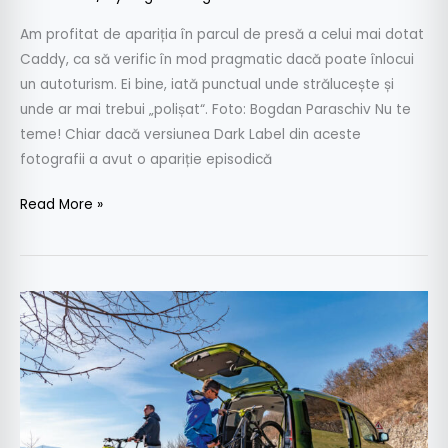
Am profitat de apariția în parcul de presă a celui mai dotat
Caddy, ca să verific în mod pragmatic dacă poate înlocui
un autoturism. Ei bine, iată punctual unde strălucește și
unde ar mai trebui „polișat“. Foto: Bogdan Paraschiv Nu te
teme! Chiar dacă versiunea Dark Label din aceste
fotografii a avut o apariție episodică
Read More »
Test
cu
măsurători
VW
Caddy
Life