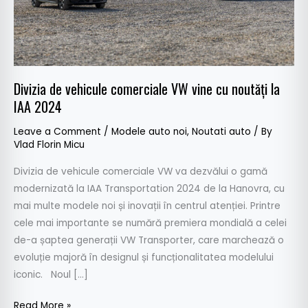
noutăți
la
IAA
2024
Divizia de vehicule comerciale VW vine cu noutăți la
IAA 2024
Leave a Comment
/
Modele auto noi
,
Noutati auto
/ By
Vlad Florin Micu
Divizia de vehicule comerciale VW va dezvălui o gamă
modernizată la IAA Transportation 2024 de la Hanovra, cu
mai multe modele noi și inovații în centrul atenției. Printre
cele mai importante se numără premiera mondială a celei
de-a șaptea generații VW Transporter, care marchează o
evoluție majoră în designul și funcționalitatea modelului
iconic. Noul […]
Read More »