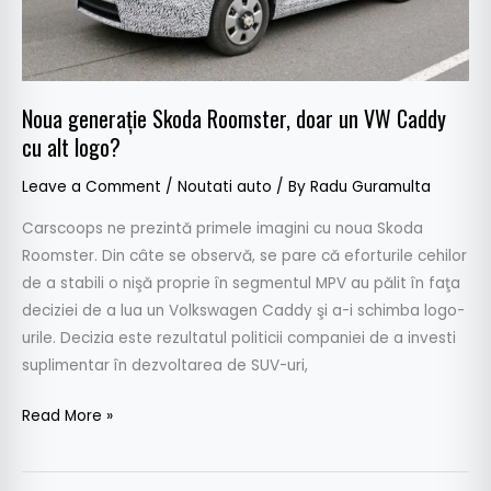
cu
alt
logo?
Noua generaţie Skoda Roomster, doar un VW Caddy
cu alt logo?
Leave a Comment
/
Noutati auto
/ By
Radu Guramulta
Carscoops ne prezintă primele imagini cu noua Skoda
Roomster. Din câte se observă, se pare că eforturile cehilor
de a stabili o nişă proprie în segmentul MPV au pălit în faţa
deciziei de a lua un Volkswagen Caddy şi a-i schimba logo-
urile. Decizia este rezultatul politicii companiei de a investi
suplimentar în dezvoltarea de SUV-uri,
Read More »