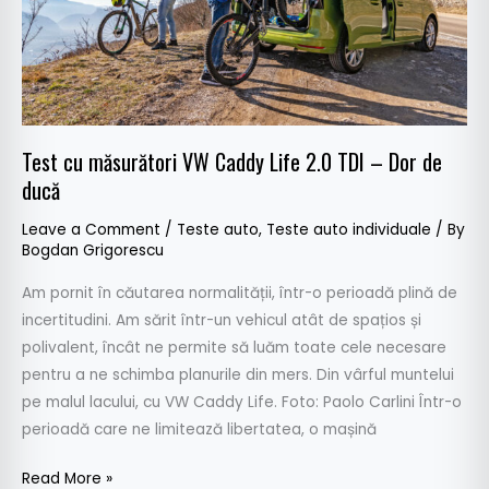
2.0
TDI
–
Dor
de
ducă
Test cu măsurători VW Caddy Life 2.0 TDI – Dor de
ducă
Leave a Comment
/
Teste auto
,
Teste auto individuale
/ By
Bogdan Grigorescu
Am pornit în căutarea normalității, într-o perioadă plină de
incertitudini. Am sărit într-un vehicul atât de spațios și
polivalent, încât ne permite să luăm toate cele necesare
pentru a ne schimba planurile din mers. Din vârful muntelui
pe malul lacului, cu VW Caddy Life. Foto: Paolo Carlini Într-o
perioadă care ne limitează libertatea, o mașină
Read More »