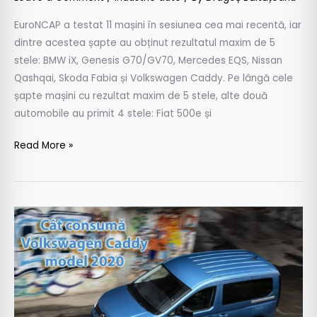
EuroNCAP a testat 11 mașini în sesiunea cea mai recentă, iar
dintre acestea șapte au obținut rezultatul maxim de 5
stele: BMW iX, Genesis G70/GV70, Mercedes EQS, Nissan
Qashqai, Skoda Fabia și Volkswagen Caddy. Pe lângă cele
șapte mașini cu rezultat maxim de 5 stele, alte două
automobile au primit 4 stele: Fiat 500e și
Read More »
Cât
consumă
Volkswagen
Caddy
5,
model