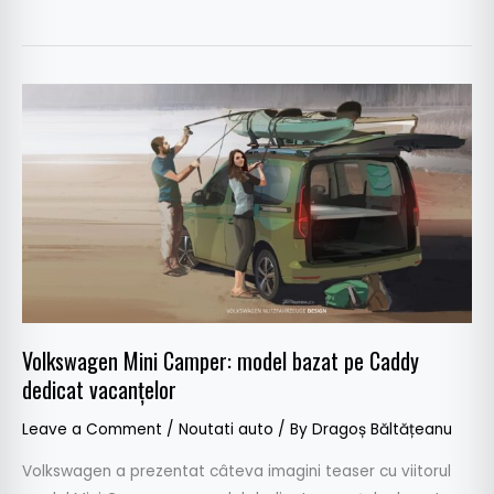
Volkswagen
Mini
Camper:
model
bazat
pe
Caddy
dedicat
vacanțelor
Volkswagen Mini Camper: model bazat pe Caddy
dedicat vacanțelor
Leave a Comment
/
Noutati auto
/ By
Dragoș Băltățeanu
Volkswagen a prezentat câteva imagini teaser cu viitorul