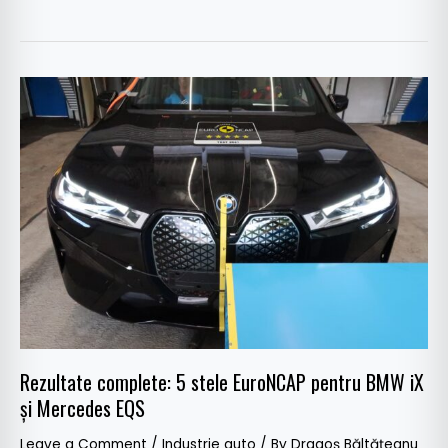
Rezultate
complete:
5
stele
EuroNCAP
pentru
BMW
iX
și
Mercedes
EQS
Rezultate complete: 5 stele EuroNCAP pentru BMW iX
și Mercedes EQS
Leave a Comment
/
Industrie auto
/ By
Dragoș Băltățeanu