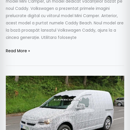
model Mini Camper, un model dedicat vacanțelor bazat pe
noul Caddy. Volkswagen a prezentat primele imagini
prelucrate digital cu viitorul model Mini Camper. Anterior,
acest model a purtat numele Caddy Beach. Noul model are
la bază proaspăt lansatul Volkswagen Caddy, ajuns la a
cincea generație. Utilitara folosește
Read More »
Noua
generaţie
Skoda
Roomster,
doar
un
VW
Caddy