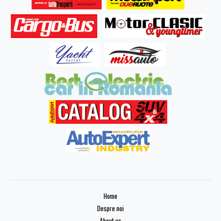
Home
Despre noi
About us