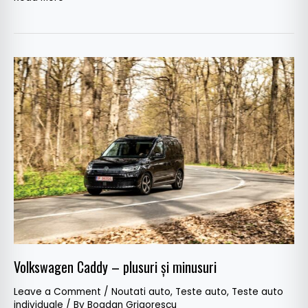
Volkswagen
Caddy
–
plusuri
și
minusuri
Volkswagen Caddy – plusuri și minusuri
Leave a Comment
/
Noutati auto
,
Teste auto
,
Teste auto
individuale
/ By
Bogdan Grigorescu