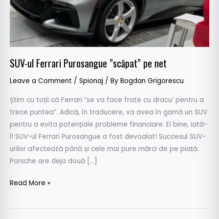
SUV-ul Ferrari Purosangue ”scăpat” pe net
Leave a Comment
/
Spionaj
/ By
Bogdan Grigorescu
Știm cu toții că Ferrari ”se va face frate cu dracu’ pentru a
trece puntea”. Adică, în traducere, va avea în gamă un SUV
pentru a evita potențiale probleme financiare. Ei bine, iată-
l! SUV-ul Ferrari Purosangue a fost devoalat! Succesul SUV-
urilor afectează până și cele mai pure mărci de pe piață.
Porsche are deja două […]
Read More »