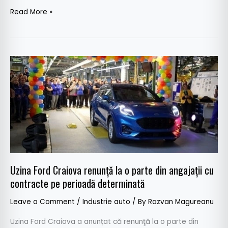
Read More »
Uzina
Ford
Craiova
renunță
la
o
parte
din
angajații
Uzina Ford Craiova renunță la o parte din angajații cu
cu
contracte pe perioadă determinată
contracte
pe
Leave a Comment
/
Industrie auto
/ By
Razvan Magureanu
perioadă
Uzina Ford Craiova a anunțat că renunţă la o parte din
determinată