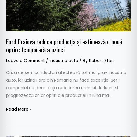
nouă
oprire
temporară
a
uzinei
Ford Craiova reduce producția și estimează o nouă
oprire temporară a uzinei
Leave a Comment
/
Industrie auto
/ By
Robert Stan
Criza de semiconductori afectează tot mai grav industria
auto, iar uzina Ford din România nu face excepție. Șefii
companiei au decis deja reducerea ritmului de lucru și
prognozează chiar opriri ale producției în luna mai.
Read More »