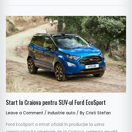
Start
la
Craiova
pentru
SUV-
ul
Ford
EcoSport
Start la Craiova pentru SUV-ul Ford EcoSport
Leave a Comment
/
Industrie auto
/ By
Cristi Stefan
Ford EcoSport a intrat oficial în producție la uzina
constructorului american de la Craiova, cadența anuală