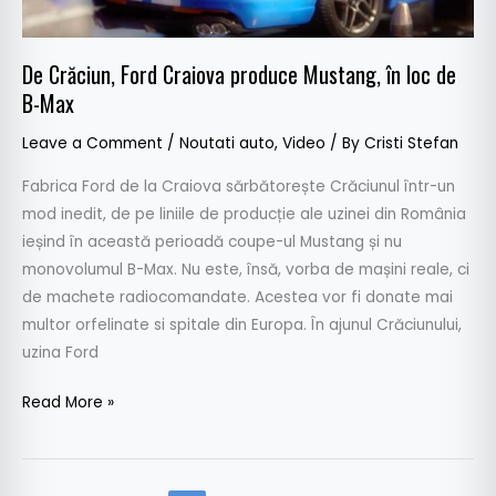
de
B-
De Crăciun, Ford Craiova produce Mustang, în loc de
Max
B-Max
Leave a Comment
/
Noutati auto
,
Video
/ By
Cristi Stefan
Fabrica Ford de la Craiova sărbătorește Crăciunul într-un
mod inedit, de pe liniile de producție ale uzinei din România
ieșind în această perioadă coupe-ul Mustang și nu
monovolumul B-Max. Nu este, însă, vorba de mașini reale, ci
de machete radiocomandate. Acestea vor fi donate mai
multor orfelinate si spitale din Europa. În ajunul Crăciunului,
uzina Ford
Read More »