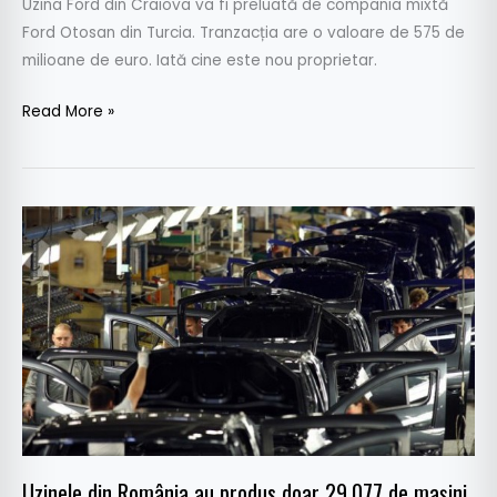
Uzina Ford din Craiova va fi preluată de compania mixtă
Ford Otosan din Turcia. Tranzacția are o valoare de 575 de
milioane de euro. Iată cine este nou proprietar.
Read More »
Uzinele
din
România
au
produs
doar
29.077
de
mașini
în
Uzinele din România au produs doar 29.077 de mașini
septembrie