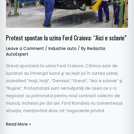
e
sclavie”
Protest spontan la uzina Ford Craiova: “Aici e sclavie”
Leave a Comment
/
Industrie auto
/ By
Redactia
AutoExpert
Grevă spontană la uzina Ford Craiova. Câteva sute de
lucrători au întrerupt lucrul şi au ieșit joi în curtea uzinei,
scandând “Hoţii, hoţii”, “Demisia”,”Grevă”, “Aici e sclavie” şi
“Ruşine”. Protestatarii sunt nemulţumiţi de ceea ce s-a
negociat cu patronatul pentru noul contract colectiv de
muncă, încheiat pe doi ani. Ford România nu comentează
situația, menționând doar că “negocierile privind
Read More »