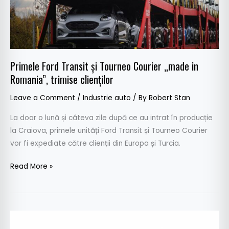
in
Romania”,
trimise
clienților
Primele Ford Transit și Tourneo Courier „made in
Romania”, trimise clienților
Leave a Comment
/
Industrie auto
/ By
Robert Stan
La doar o lună și câteva zile după ce au intrat în producție
la Craiova, primele unități Ford Transit și Tourneo Courier
vor fi expediate către clienții din Europa și Turcia.
Read More »
Probleme