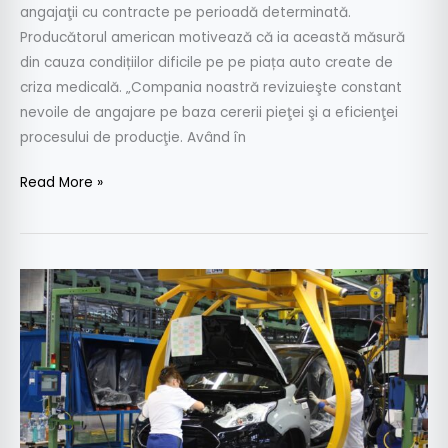
angajaţii cu contracte pe perioadă determinată.
Producătorul american motivează că ia această măsură
din cauza condițiilor dificile pe pe piața auto create de
criza medicală. „Compania noastră revizuieşte constant
nevoile de angajare pe baza cererii pieţei şi a eficienţei
procesului de producţie. Având în
Read More »
Protest
spontan
la
uzina
Ford
Craiova:
“Aici