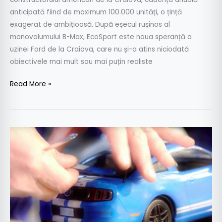
anticipată fiind de maximum 100.000 unități, o țință
exagerat de ambițioasă. După eșecul rușinos al
monovolumului B-Max, EcoSport este noua speranță a
uzinei Ford de la Craiova, care nu și-a atins niciodată
obiectivele mai mult sau mai puțin realiste
Read More »
De
Crăciun,
Ford
Craiova
produce
Mustang,
în
loc