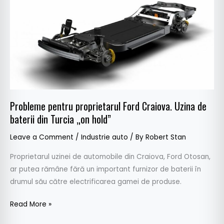
pentru
proprietarul
Ford
Craiova.
Uzina
de
baterii
din
Turcia
Probleme pentru proprietarul Ford Craiova. Uzina de
„on
baterii din Turcia „on hold”
hold”
Leave a Comment
/
Industrie auto
/ By
Robert Stan
Proprietarul uzinei de automobile din Craiova, Ford Otosan,
ar putea rămâne fără un important furnizor de baterii în
drumul său către electrificarea gamei de produse.
Read More »