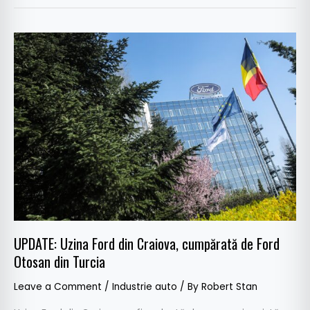
UPDATE:
Uzina
Ford
din
Craiova,
cumpărată
de
Ford
Otosan
din
Turcia
UPDATE: Uzina Ford din Craiova, cumpărată de Ford
Otosan din Turcia
Leave a Comment
/
Industrie auto
/ By
Robert Stan