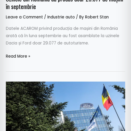
în septembrie
Leave a Comment
/
Industrie auto
/ By
Robert Stan
Datele ACAROM privind producția de mașini din România
arată că în luna septembrie au fost asamblate la uzinele
Dacia și Ford doar 29.077 de autoturisme.
Read More »
Ford
Craiova
reduce
producția
și
estimează
o