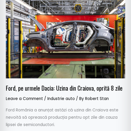
Ford,
pe
urmele
Dacia:
Uzina
din
Craiova,
oprită
8
zile
Ford, pe urmele Dacia: Uzina din Craiova, oprită 8 zile
Leave a Comment
/
Industrie auto
/ By
Robert Stan
Ford România a anunțat astăzi că uzina din Craiova este
nevoită să oprească producția pentru opt zile din cauza
lipsei de semiconductori.