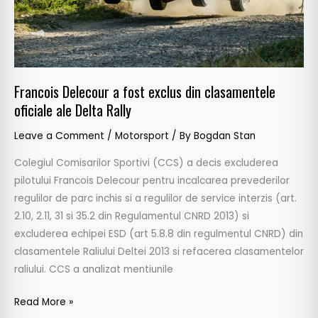
oficiale
ale
Delta
Rally
Francois Delecour a fost exclus din clasamentele
oficiale ale Delta Rally
Leave a Comment
/
Motorsport
/ By
Bogdan Stan
Colegiul Comisarilor Sportivi (CCS) a decis excluderea
pilotului Francois Delecour pentru incalcarea prevederilor
regulilor de parc inchis si a regulilor de service interzis (art.
2.10, 2.11, 31 si 35.2 din Regulamentul CNRD 2013) si
excluderea echipei ESD (art 5.8.8 din regulmentul CNRD) din
clasamentele Raliului Deltei 2013 si refacerea clasamentelor
raliului. CCS a analizat mentiunile
Read More »