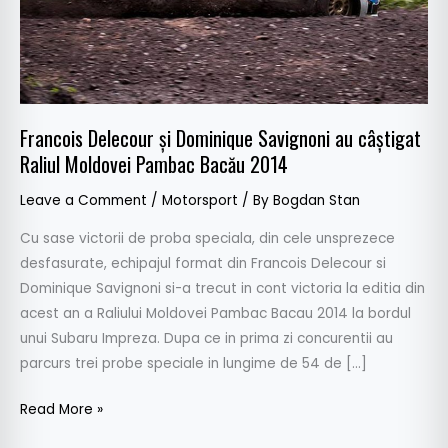
Raliul
Moldovei
Pambac
Bacău
2014
Francois Delecour și Dominique Savignoni au câștigat
Raliul Moldovei Pambac Bacău 2014
Leave a Comment
/
Motorsport
/ By
Bogdan Stan
Cu sase victorii de proba speciala, din cele unsprezece
desfasurate, echipajul format din Francois Delecour si
Dominique Savignoni si-a trecut in cont victoria la editia din
acest an a Raliului Moldovei Pambac Bacau 2014 la bordul
unui Subaru Impreza. Dupa ce in prima zi concurentii au
parcurs trei probe speciale in lungime de 54 de […]
Read More »