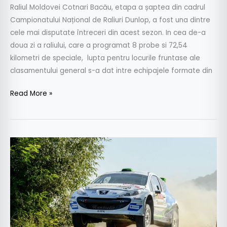
Raliul Moldovei Cotnari Bacău, etapa a șaptea din cadrul
Campionatului Național de Raliuri Dunlop, a fost una dintre
cele mai disputate întreceri din acest sezon. In cea de-a
doua zi a raliului, care a programat 8 probe si 72,54
kilometri de speciale, lupta pentru locurile fruntase ale
clasamentului general s-a dat intre echipajele formate din
Read More »
Francois
Delecour
a
fost
exclus
din
clasamentele