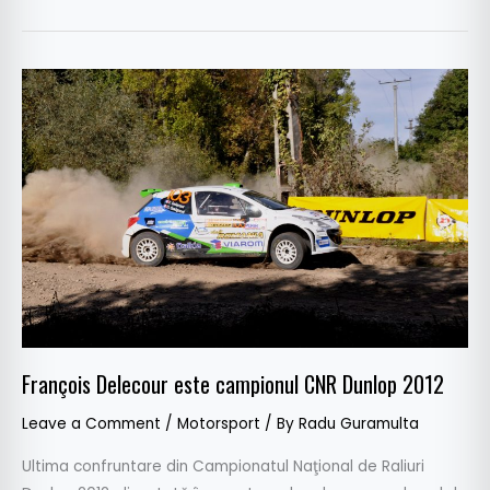
François
Delecour
este
campionul
CNR
Dunlop
2012
François Delecour este campionul CNR Dunlop 2012
Leave a Comment
/
Motorsport
/ By
Radu Guramulta
Ultima confruntare din Campionatul Naţional de Raliuri