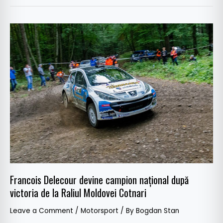
Francois
Delecour
devine
campion
național
după
victoria
de
la
Raliul
Moldovei
Cotnari
Francois Delecour devine campion național după
victoria de la Raliul Moldovei Cotnari
Leave a Comment
/
Motorsport
/ By
Bogdan Stan