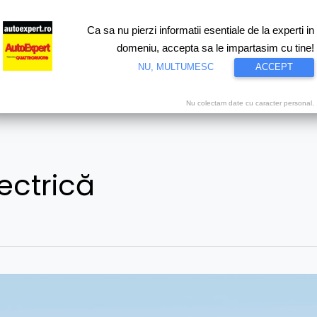
Ca sa nu pierzi informatii esentiale de la experti in
ri
Test drive
Eco
Motorsport
Proiecte speciale
Video
domeniu, accepta sa le impartasim cu tine!
NU, MULTUMESC
ACCEPT
Nu colectam date cu caracter personal.
ectrică