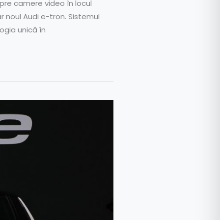
pre camere video în locul
ar noul Audi e-tron. Sistemul
ogia unică în