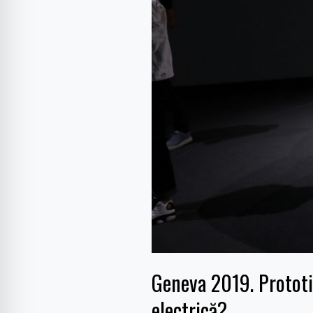
în
producție
prima
Honda
electrică?
Geneva 2019. Prototi
electrică?