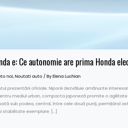
onda e: Ce autonomie are prima Honda ele
to noi
,
Noutati auto
/ By
Elena Luchian
l prezentării oficiale. Niponii dezvăluie amănunte interes
ntru mediul urban, compacta japoneză promite o agilitate t
ată sub podea, central, între cele două punți, permițând ast
i stabilitate exemplare. […]