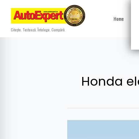
Skip
to
Home
Ști
content
Citește. Testează. Întelege. Cumpără.
Honda el
Detalii
noi