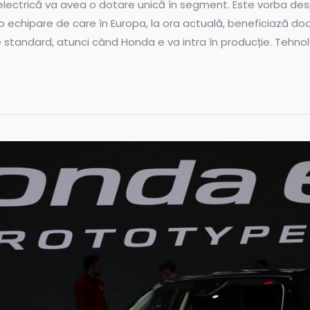
lectrică va avea o dotare unică în segment. Este vorba des
, o echipare de care în Europa, la ora actuală, beneficiază do
 standard, atunci când Honda e va intra în producție. Tehnol