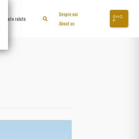
Despre noi
SHO
Auto rulate
Search
P
About us