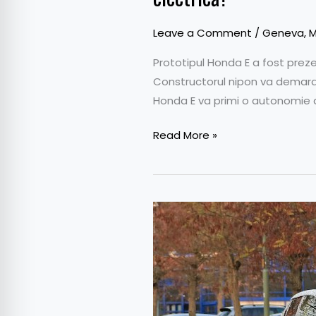
Leave a Comment
/
Geneva
,
M
Prototipul Honda E a fost preze
Constructorul nipon va demara
Honda E va primi o autonomie d
Read More »
Honda
electrică
va
fi
prezentată
la