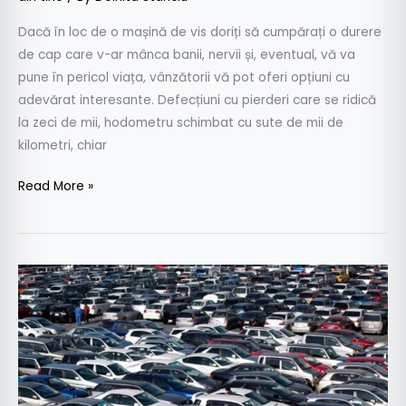
loc
de
Dacă în loc de o mașină de vis doriți să cumpărați o durere
o
de cap care v-ar mânca banii, nervii și, eventual, vă va
mașină
pune în pericol viața, vânzătorii vă pot oferi opțiuni cu
adevărat interesante. Defecțiuni cu pierderi care se ridică
la zeci de mii, hodometru schimbat cu sute de mii de
kilometri, chiar
Read More »
Mașină
second-
hand:
4
ponturi
atunci