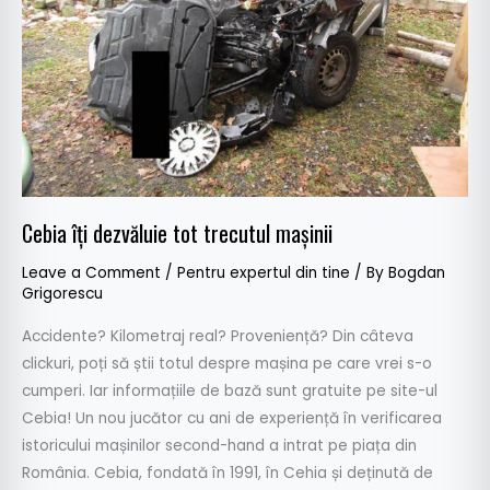
mașinii
Cebia îți dezvăluie tot trecutul mașinii
Leave a Comment
/
Pentru expertul din tine
/ By
Bogdan
Grigorescu
Accidente? Kilometraj real? Proveniență? Din câteva
clickuri, poți să știi totul despre mașina pe care vrei s-o
cumperi. Iar informațiile de bază sunt gratuite pe site-ul
Cebia! Un nou jucător cu ani de experiență în verificarea
istoricului mașinilor second-hand a intrat pe piața din
România. Cebia, fondată în 1991, în Cehia și deținută de