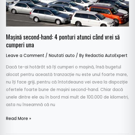
când
vrei
să
cumperi
una
Mașină second-hand: 4 ponturi atunci când vrei să
cumperi una
Leave a Comment
/
Noutati auto
/ By
Redactia AutoExpert
Dacă te-ai hotărât să îți cumperi o mașină, însă bugetul
alocat pentru această tranzacție nu este unul foarte mare,
nu îți face griji, pentru că întotdeauna vei avea la dispoziție
ofertele foarte bune de mașini second-hand. Chiar dacă
unele dintre ele au în bord mai mult de 100.000 de kilometri,
asta nu înseamnă că nu
Read More »