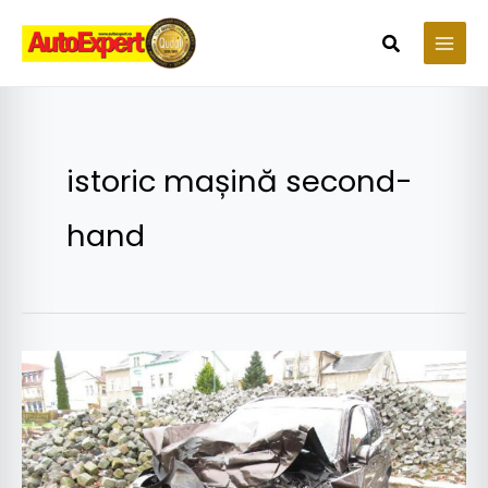
Skip
to
Search
content
istoric mașină second-
hand
Cebia
îți
dezvăluie
tot
trecutul