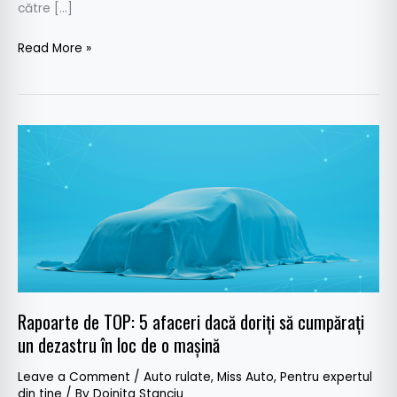
către […]
Read More »
Rapoarte
de
TOP:
5
afaceri
dacă
doriți
să
cumpărați
Rapoarte de TOP: 5 afaceri dacă doriți să cumpărați
un
un dezastru în loc de o mașină
dezastru
Leave a Comment
/
Auto rulate
,
Miss Auto
,
Pentru expertul
în
din tine
/ By
Doinita Stanciu