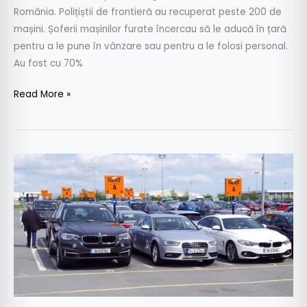
România. Polițiștii de frontieră au recuperat peste 200 de
mașini. Șoferii mașinilor furate încercau să le aducă în țară
pentru a le pune în vânzare sau pentru a le folosi personal.
Au fost cu 70%
Read More »
Români
acuzați
că
vindeau
mașini
închiriate
din
Germania
și