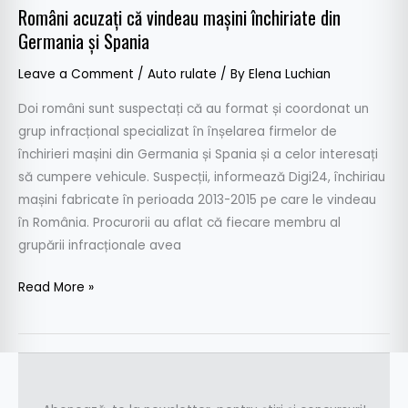
Spania
Români acuzați că vindeau mașini închiriate din
Germania și Spania
Leave a Comment
/
Auto rulate
/ By
Elena Luchian
Doi români sunt suspectați că au format și coordonat un
grup infracțional specializat în înșelarea firmelor de
închirieri mașini din Germania și Spania și a celor interesați
să cumpere vehicule. Suspecții, informează Digi24, închiriau
mașini fabricate în perioada 2013-2015 pe care le vindeau
în România. Procurorii au aflat că fiecare membru al
grupării infracționale avea
Read More »