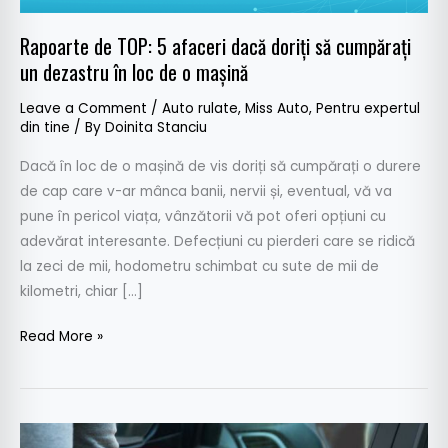
să
cumpărați
Rapoarte de TOP: 5 afaceri dacă doriți să cumpărați
un
un dezastru în loc de o mașină
dezastru
Leave a Comment
/
Auto rulate
,
Miss Auto
,
Pentru expertul
în
din tine
/ By
Doinita Stanciu
loc
de
Dacă în loc de o mașină de vis doriți să cumpărați o durere
o
de cap care v-ar mânca banii, nervii și, eventual, vă va
mașină
pune în pericol viața, vânzătorii vă pot oferi opțiuni cu
adevărat interesante. Defecțiuni cu pierderi care se ridică
la zeci de mii, hodometru schimbat cu sute de mii de
kilometri, chiar […]
Read More »
România,