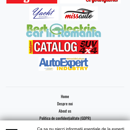
Home
Despre noi
About us
Politica de confidențialitate (GDPR)
Ca sa nu pierzi informatii esentiale de la experti