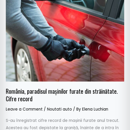
paradisul
mașinilor
furate
din
străinătate.
Cifre
record
România, paradisul mașinilor furate din străinătate.
Cifre record
Leave a Comment
/
Noutati auto
/ By
Elena Luchian
S-au înregistrat cifre record de mașinii furate anul trecut.
Acestea au fost depistate la graniță, înainte de a intra în