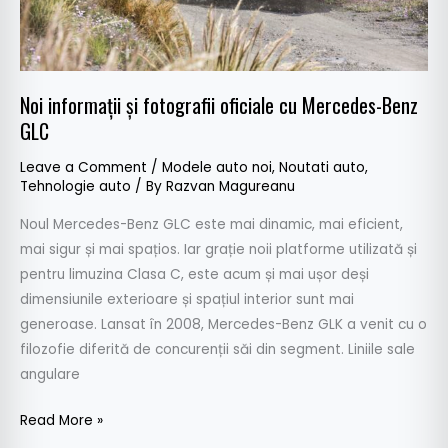
GLC
Noi informații și fotografii oficiale cu Mercedes-Benz
GLC
Leave a Comment
/
Modele auto noi
,
Noutati auto
,
Tehnologie auto
/ By
Razvan Magureanu
Noul Mercedes-Benz GLC este mai dinamic, mai eficient,
mai sigur și mai spațios. Iar grație noii platforme utilizată și
pentru limuzina Clasa C, este acum și mai ușor deși
dimensiunile exterioare și spațiul interior sunt mai
generoase. Lansat în 2008, Mercedes-Benz GLK a venit cu o
filozofie diferită de concurenții săi din segment. Liniile sale
angulare
Read More »