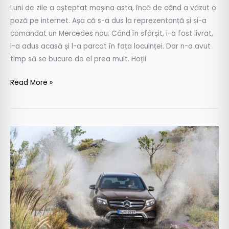
Luni de zile a așteptat mașina asta, încă de când a văzut o
poză pe internet. Așa că s-a dus la reprezentanță și și-a
comandat un Mercedes nou. Când în sfârșit, i-a fost livrat,
l-a adus acasă și l-a parcat în fața locuinței. Dar n-a avut
timp să se bucure de el prea mult. Hoții
Read More »
Noi
informații
și
fotografii
oficiale
cu
Mercedes-
Benz