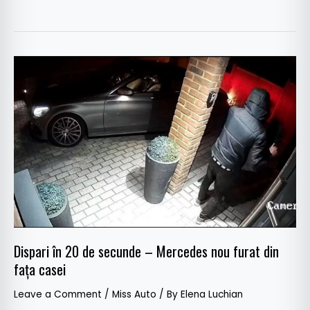
Dispari
în
20
de
secunde
–
Mercedes
nou
furat
din
fața
Dispari în 20 de secunde – Mercedes nou furat din
casei
fața casei
Leave a Comment
/
Miss Auto
/ By
Elena Luchian