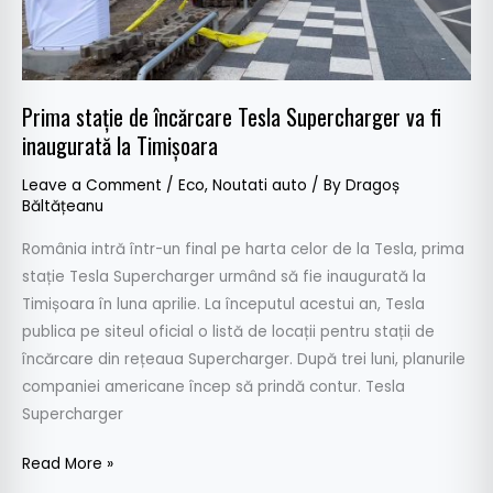
va
fi
inaugurată
la
Prima stație de încărcare Tesla Supercharger va fi
Timișoara
inaugurată la Timișoara
Leave a Comment
/
Eco
,
Noutati auto
/ By
Dragoș
Băltățeanu
România intră într-un final pe harta celor de la Tesla, prima
stație Tesla Supercharger urmând să fie inaugurată la
Timișoara în luna aprilie. La începutul acestui an, Tesla
publica pe siteul oficial o listă de locații pentru stații de
încărcare din rețeaua Supercharger. După trei luni, planurile
companiei americane încep să prindă contur. Tesla
Supercharger
Read More »