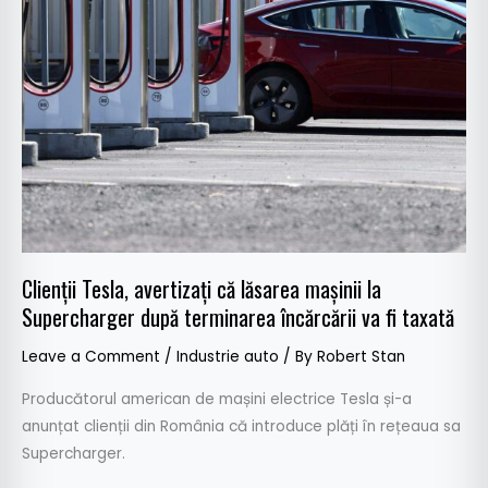
Supercharger
după
terminarea
încărcării
va
fi
taxată
Clienții Tesla, avertizați că lăsarea mașinii la
Supercharger după terminarea încărcării va fi taxată
Leave a Comment
/
Industrie auto
/ By
Robert Stan
Producătorul american de mașini electrice Tesla și-a
anunțat clienții din România că introduce plăți în rețeaua sa
Supercharger.