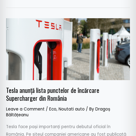
Tesla
anunță
lista
punctelor
de
încărcare
Supercharger
din
România
Tesla anunță lista punctelor de încărcare
Supercharger din România
Leave a Comment
/
Eco
,
Noutati auto
/ By
Dragoș
Băltățeanu
Tesla face pași importanți pentru debutul oficial în
România. Pe siteul companiei americane au fost publicată