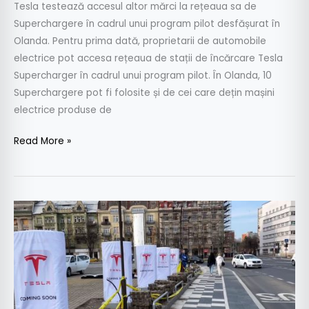
Tesla testează accesul altor mărci la rețeaua sa de
unui
Superchargere în cadrul unui program pilot desfășurat în
program
Olanda. Pentru prima dată, proprietarii de automobile
pilot
electrice pot accesa rețeaua de stații de încărcare Tesla
Supercharger în cadrul unui program pilot. În Olanda, 10
Superchargere pot fi folosite și de cei care dețin mașini
electrice produse de
Read More »
Prima
stație
de
încărcare
Tesla
Supercharger