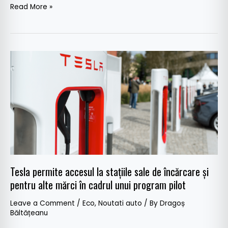
Read More »
Tesla
permite
accesul
la
stațiile
sale
de
încărcare
și
Tesla permite accesul la stațiile sale de încărcare și
pentru
pentru alte mărci în cadrul unui program pilot
alte
mărci
Leave a Comment
/
Eco
,
Noutati auto
/ By
Dragoș
în
Băltățeanu
cadrul