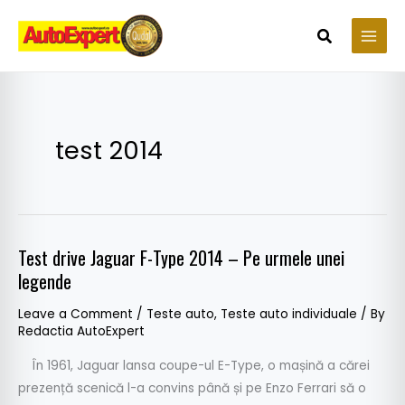
Skip
to
Search
content
test 2014
Test drive Jaguar F-Type 2014 – Pe urmele unei
Test
legende
drive
Jaguar
Leave a Comment
/
Teste auto
,
Teste auto individuale
/ By
F-
Redactia AutoExpert
Type
În 1961, Jaguar lansa coupe-ul E-Type, o mașină a cărei
2014
prezență scenică l-a convins până și pe Enzo Ferrari să o
–