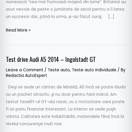
numească “cea mai frumoasă mașină din lume”. Britanicii au
Pe
avut nevoie de peste o jumătate de secol pentru a îi lansa
urmele
un succesor dar, până la urma, și-au făcut curaj. […]
unei
legende
Read More »
Test drive Audi A5 2014 – Ingolstadt GT
Test
drive
Leave a Comment
/
Teste auto
,
Teste auto individuale
/ By
Audi
Redactia AutoExpert
A5
Deşi se aude un cântec de lebădă, A5 încă se poate lăuda
2014
cu un pachet atractiv, şi nu doar pentru fanii mărcii. Am
–
testat facelift-ul GT-ului rasat, cu o motorizare care poate
Ingolstadt
fi un pariu financiar interesant. La interior se vede puţin
GT
vârsta. Calitatea este indubitabilă, materialele fiind încă la
nivelul concurenţei mult mai