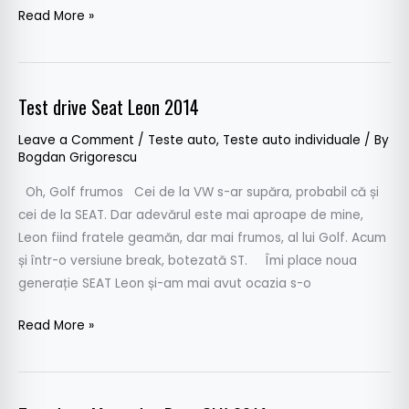
Read More »
Test drive Seat Leon 2014
Test
drive
Leave a Comment
/
Teste auto
,
Teste auto individuale
/ By
Seat
Bogdan Grigorescu
Leon
Oh, Golf frumos Cei de la VW s-ar supăra, probabil că și
2014
cei de la SEAT. Dar adevărul este mai aproape de mine,
Leon fiind fratele geamăn, dar mai frumos, al lui Golf. Acum
și într-o versiune break, botezată ST. Îmi place noua
generație SEAT Leon și-am mai avut ocazia s-o
Read More »