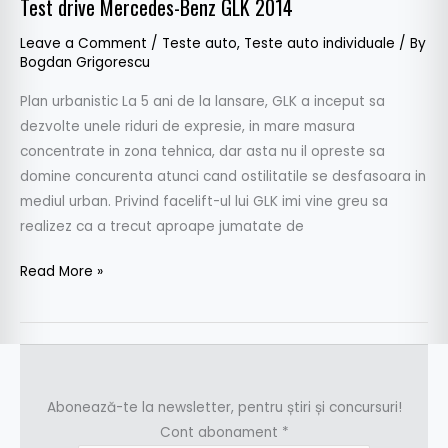
Test drive Mercedes-Benz GLK 2014
Test
drive
Leave a Comment
/
Teste auto
,
Teste auto individuale
/ By
Mercedes-
Bogdan Grigorescu
Benz
Plan urbanistic La 5 ani de la lansare, GLK a inceput sa
GLK
dezvolte unele riduri de expresie, in mare masura
2014
concentrate in zona tehnica, dar asta nu il opreste sa
domine concurenta atunci cand ostilitatile se desfasoara in
mediul urban. Privind facelift-ul lui GLK imi vine greu sa
realizez ca a trecut aproape jumatate de
Read More »
Abonează-te la newsletter, pentru știri și concursuri!
Cont abonament
*