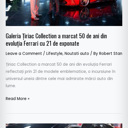
ani
din
evoluția
Ferrari
cu
Galeria Țiriac Collection a marcat 50 de ani din
21
evoluția Ferrari cu 21 de exponate
de
exponate
Leave a Comment
/
Lifestyle
,
Noutati auto
/ By
Robert Stan
Țiriac Collection a marcat 50 de ani din evoluția Ferrari
reflectați prin 21 de modele emblematice, o incursiune în
universul uneia dintre cele mai admirate mărci auto din
lume.
Read More »
Nou