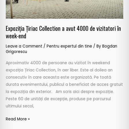
în
week-
end
Expoziția Țiriac Collection a avut 4000 de vizitatori în
week-end
Leave a Comment
/
Pentru expertul din tine
/ By
Bogdan
Grigorescu
Aproximativ 4000 de persoane au vizitat în weekend
expoziția Țiriac Collection, în aer liber. Este al doilea an
consecutiv în care aceasta este organizată. Pe toată
durata evenimentului, publicul a beneficiat de acces gratuit
la expoziția din exterior. Am scris aici despre expoziție.
Peste 60 de unități de excepție, produse pe parcursul
ultimului secol,
Read More »