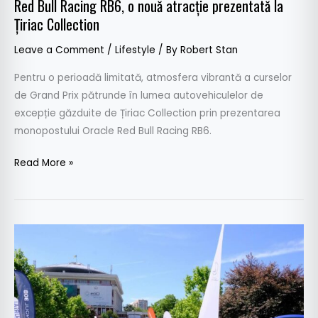
Red Bull Racing RB6, o nouă atracție prezentată la
Țiriac Collection
Leave a Comment
/
Lifestyle
/ By
Robert Stan
Pentru o perioadă limitată, atmosfera vibrantă a curselor
de Grand Prix pătrunde în lumea autovehiculelor de
excepție găzduite de Țiriac Collection prin prezentarea
monopostului Oracle Red Bull Racing RB6.
Read More »
A
doua
ediție
a
Poli