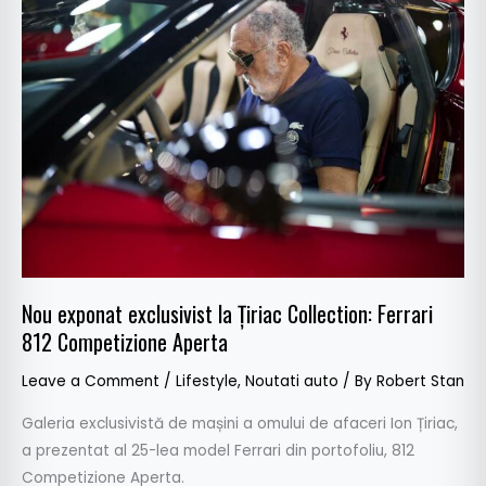
exponat
exclusivist
la
Țiriac
Collection:
Ferrari
812
Competizione
Aperta
Nou exponat exclusivist la Țiriac Collection: Ferrari
812 Competizione Aperta
Leave a Comment
/
Lifestyle
,
Noutati auto
/ By
Robert Stan
Galeria exclusivistă de mașini a omului de afaceri Ion Țiriac,
a prezentat al 25-lea model Ferrari din portofoliu, 812
Competizione Aperta.