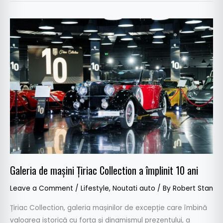
Galeria
de
mașini
Țiriac
Collection
a
împlinit
10
ani
Galeria de mașini Țiriac Collection a împlinit 10 ani
Leave a Comment
/
Lifestyle
,
Noutati auto
/ By
Robert Stan
Țiriac Collection, galeria mașinilor de excepție care îmbină
valoarea istorică cu forța și dinamismul prezentului, a