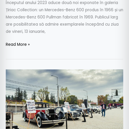
Începutul anului 2023 aduce două noi exponate în galeria
Țiriac Collection: un Mercedes-Benz 600 produs în 1966 și un
Mercedes-Benz 600 Pullman fabricat în 1969. Publicul larg
are posibilitatea să admire exemplarele începând cu ziua
de vineri, 13 ianuarie,
Read More »
Expoziția
Țiriac
Collection
a
avut
4000
de
vizitatori