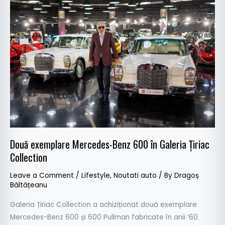
exemplare
Mercedes-
Benz
600
în
Galeria
Țiriac
Collection
Două exemplare Mercedes-Benz 600 în Galeria Țiriac
Collection
Leave a Comment
/
Lifestyle
,
Noutati auto
/ By
Dragoș
Băltățeanu
Galeria Țiriac Collection a achiziționat două exemplare
Mercedes-Benz 600 și 600 Pullman fabricate în anii ’60.