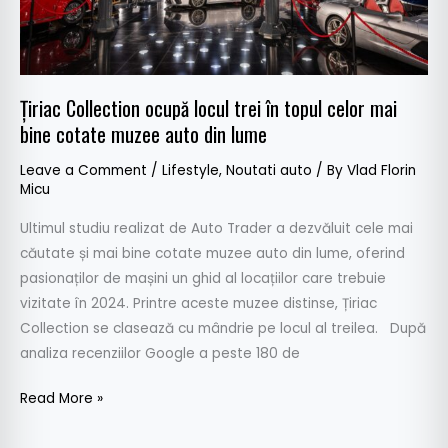
mai
bine
cotate
muzee
Țiriac Collection ocupă locul trei în topul celor mai
auto
bine cotate muzee auto din lume
din
lume
Leave a Comment
/
Lifestyle
,
Noutati auto
/ By
Vlad Florin
Micu
Ultimul studiu realizat de Auto Trader a dezvăluit cele mai
căutate și mai bine cotate muzee auto din lume, oferind
pasionaților de mașini un ghid al locațiilor care trebuie
vizitate în 2024. Printre aceste muzee distinse, Țiriac
Collection se clasează cu mândrie pe locul al treilea. După
analiza recenziilor Google a peste 180 de
Read More »