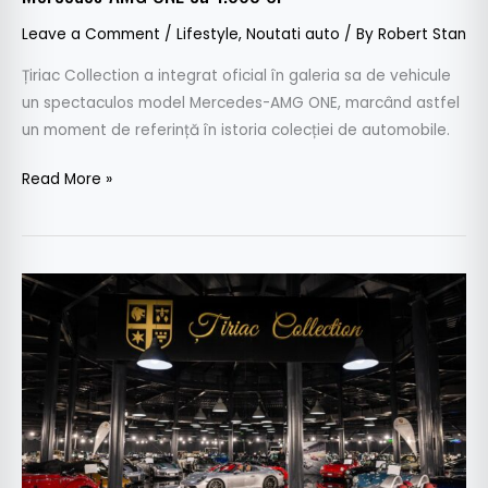
Leave a Comment
/
Lifestyle
,
Noutati auto
/ By
Robert Stan
Țiriac Collection a integrat oficial în galeria sa de vehicule
un spectaculos model Mercedes-AMG ONE, marcând astfel
un moment de referință în istoria colecției de automobile.
Read More »
Țiriac
Collection
ocupă
locul
trei
în
topul
celor