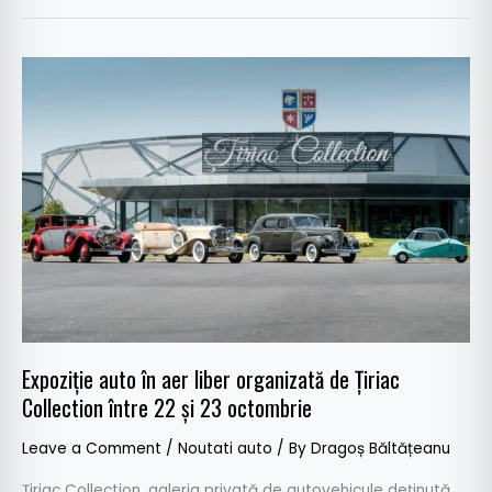
Expoziție
auto
în
aer
liber
organizată
de
Țiriac
Collection
între
22
și
Expoziție auto în aer liber organizată de Țiriac
23
Collection între 22 și 23 octombrie
octombrie
Leave a Comment
/
Noutati auto
/ By
Dragoș Băltățeanu
Țiriac Collection, galeria privată de autovehicule deținută