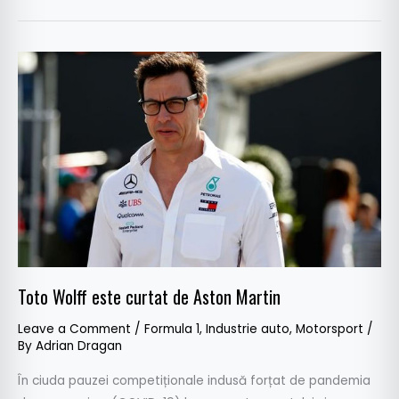
Toto
Wolff
este
curtat
de
Aston
Martin
Toto Wolff este curtat de Aston Martin
Leave a Comment
/
Formula 1
,
Industrie auto
,
Motorsport
/
By
Adrian Dragan
În ciuda pauzei competiționale indusă forțat de pandemia