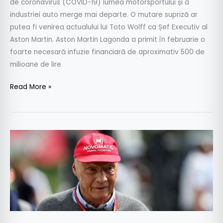
de coronavirus (COVID-19) lumea motorsportului și a
industriei auto merge mai departe. O mutare supriză ar
putea fi venirea actualului lui Toto Wolff ca Șef Executiv al
Aston Martin. Aston Martin Lagonda a primit în februarie o
foarte necesară infuzie financiară de aproximativ 500 de
milioane de lire
Read More »
A
murit
Niki
Lauda,
triplu
campion
mondial
în