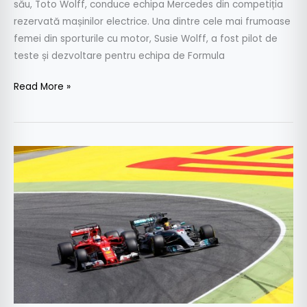
său, Toto Wolff, conduce echipa Mercedes din competiția
rezervată mașinilor electrice. Una dintre cele mai frumoase
femei din sporturile cu motor, Susie Wolff, a fost pilot de
teste și dezvoltare pentru echipa de Formula
Read More »
Cursă
cu
de
toate
–
Lewis
Hamilton
a
câștigat