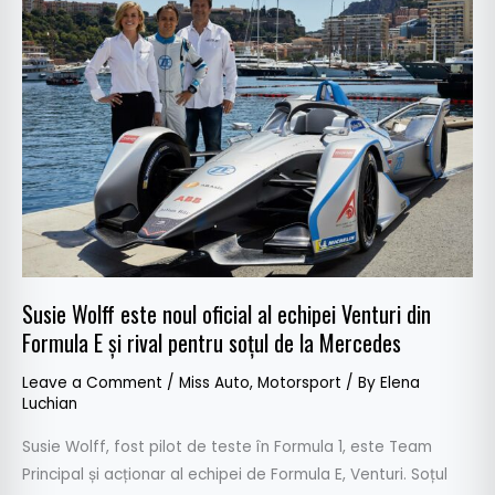
Wolff
este
noul
oficial
al
echipei
Venturi
din
Formula
E
și
Susie Wolff este noul oficial al echipei Venturi din
rival
Formula E și rival pentru soțul de la Mercedes
pentru
soțul
Leave a Comment
/
Miss Auto
,
Motorsport
/ By
Elena
de
Luchian
la
Susie Wolff, fost pilot de teste în Formula 1, este Team
Mercedes
Principal și acționar al echipei de Formula E, Venturi. Soțul