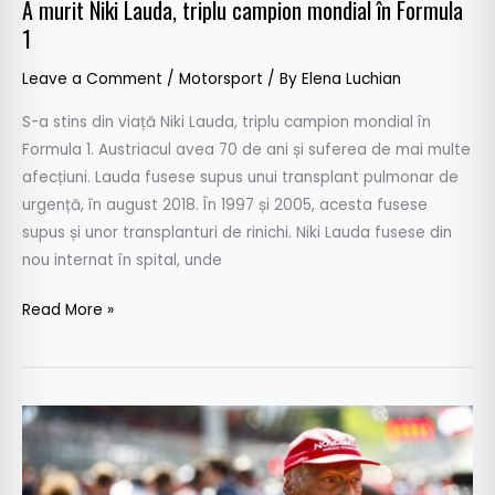
A murit Niki Lauda, triplu campion mondial în Formula
Formula
1
1
Leave a Comment
/
Motorsport
/ By
Elena Luchian
S-a stins din viață Niki Lauda, triplu campion mondial în
Formula 1. Austriacul avea 70 de ani și suferea de mai multe
afecțiuni. Lauda fusese supus unui transplant pulmonar de
urgență, în august 2018. În 1997 și 2005, acesta fusese
supus și unor transplanturi de rinichi. Niki Lauda fusese din
nou internat în spital, unde
Read More »
Legendarul
pilot
de