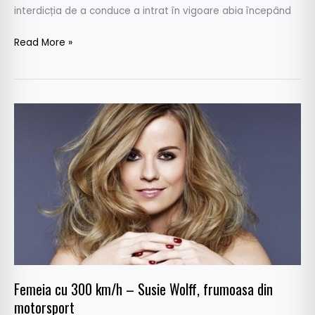
interdicția de a conduce a intrat în vigoare abia începând
Read More »
Femeia
cu
300
km/h
–
Susie
Wolff,
frumoasa
din
motorsport
Femeia cu 300 km/h – Susie Wolff, frumoasa din
motorsport