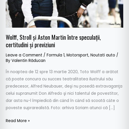
certitudini
şi
previziuni
Wolff, Stroll şi Aston Martin între speculaţii,
certitudini şi previziuni
Leave a Comment
/
Formula 1
,
Motorsport
,
Noutati auto
/
By
Valentin Răducan
În noaptea de 12 spre 13 martie 2020, Toto Wolff a arătat
că poate concura cu succes teatralitatea ilustrului său
predecesor, Alfred Neubauer, deşi nu posedă extravaganţa
celui supranumit Don Alfredo şi nici talentul de povestitor,
dar asta nu-l împiedică din cȃnd în cȃnd să scoată cȃte o
poveste suprarealistă. Foto: arhiva Scriam atunci că […]
Read More »