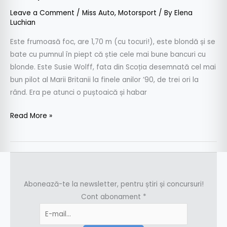
Leave a Comment
/
Miss Auto
,
Motorsport
/ By
Elena
Luchian
Este frumoasă foc, are 1,70 m (cu tocuri!), este blondă și se
bate cu pumnul în piept că știe cele mai bune bancuri cu
blonde. Este Susie Wolff, fata din Scoția desemnată cel mai
bun pilot al Marii Britanii la finele anilor ’90, de trei ori la
rând. Era pe atunci o puștoaică și habar
Read More »
Abonează-te la newsletter, pentru știri și concursuri!
Cont abonament
*