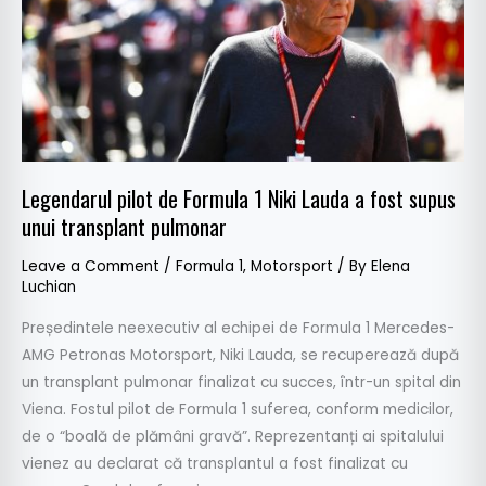
Formula
1
Niki
Lauda
a
fost
supus
Legendarul pilot de Formula 1 Niki Lauda a fost supus
unui
unui transplant pulmonar
transplant
pulmonar
Leave a Comment
/
Formula 1
,
Motorsport
/ By
Elena
Luchian
Președintele neexecutiv al echipei de Formula 1 Mercedes-
AMG Petronas Motorsport, Niki Lauda, se recuperează după
un transplant pulmonar finalizat cu succes, într-un spital din
Viena. Fostul pilot de Formula 1 suferea, conform medicilor,
de o “boală de plămâni gravă”. Reprezentanți ai spitalului
vienez au declarat că transplantul a fost finalizat cu