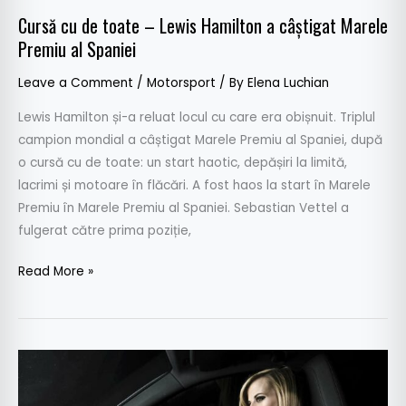
Marele
Cursă cu de toate – Lewis Hamilton a câștigat Marele
Premiu
Premiu al Spaniei
al
Spaniei
Leave a Comment
/
Motorsport
/ By
Elena Luchian
Lewis Hamilton și-a reluat locul cu care era obișnuit. Triplul
campion mondial a câștigat Marele Premiu al Spaniei, după
o cursă cu de toate: un start haotic, depășiri la limită,
lacrimi și motoare în flăcări. A fost haos la start în Marele
Premiu în Marele Premiu al Spaniei. Sebastian Vettel a
fulgerat către prima poziție,
Read More »
Ce
jenant!
Fostul