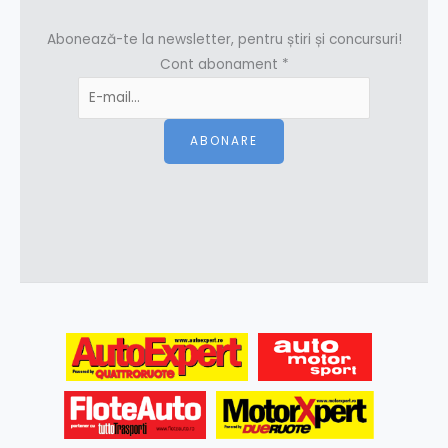
Abonează-te la newsletter, pentru știri și concursuri!
Cont abonament
*
ABONARE