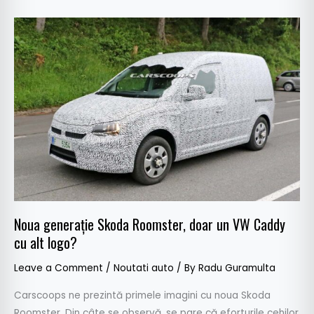
Noua
generaţie
Skoda
Roomster,
doar
un
VW
Caddy
cu
alt
logo?
Noua generaţie Skoda Roomster, doar un VW Caddy
cu alt logo?
Leave a Comment
/
Noutati auto
/ By
Radu Guramulta
Carscoops ne prezintă primele imagini cu noua Skoda
Roomster. Din câte se observă, se pare că eforturile cehilor