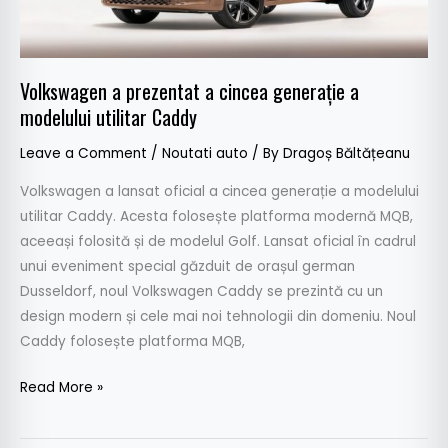
Caddy
Volkswagen a prezentat a cincea generație a
modelului utilitar Caddy
Leave a Comment
/
Noutati auto
/ By
Dragoș Băltățeanu
Volkswagen a lansat oficial a cincea generație a modelului
utilitar Caddy. Acesta folosește platforma modernă MQB,
aceeași folosită și de modelul Golf. Lansat oficial în cadrul
unui eveniment special găzduit de orașul german
Dusseldorf, noul Volkswagen Caddy se prezintă cu un
design modern și cele mai noi tehnologii din domeniu. Noul
Caddy folosește platforma MQB,
Read More »