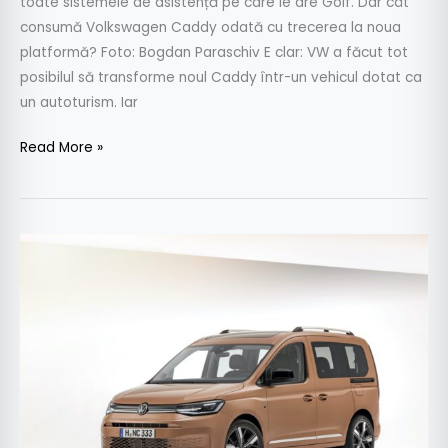
toate sistemele de asistență pe care le are Golf. Dar cât
consumă Volkswagen Caddy odată cu trecerea la noua
platformă? Foto: Bogdan Paraschiv E clar: VW a făcut tot
posibilul să transforme noul Caddy într-un vehicul dotat ca
un autoturism. Iar
Read More »
Volkswagen
a
prezentat
a
cincea
generație
a
modelului
utilitar