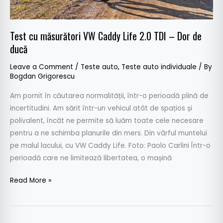
Dor
de
ducă
Test cu măsurători VW Caddy Life 2.0 TDI – Dor de
ducă
Leave a Comment
/
Teste auto
,
Teste auto individuale
/ By
Bogdan Grigorescu
Am pornit în căutarea normalității, într-o perioadă plină de
incertitudini. Am sărit într-un vehicul atât de spațios și
polivalent, încât ne permite să luăm toate cele necesare
pentru a ne schimba planurile din mers. Din vârful muntelui
pe malul lacului, cu VW Caddy Life. Foto: Paolo Carlini Într-o
perioadă care ne limitează libertatea, o mașină
Read More »