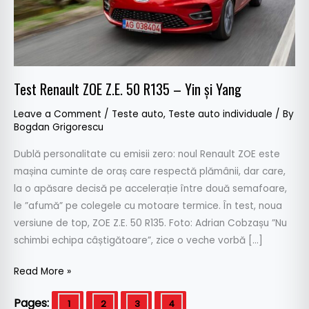
Yin
și
Yang
Test Renault ZOE Z.E. 50 R135 – Yin și Yang
Leave a Comment
/
Teste auto
,
Teste auto individuale
/ By
Bogdan Grigorescu
Dublă personalitate cu emisii zero: noul Renault ZOE este
mașina cuminte de oraș care respectă plămânii, dar care,
la o apăsare decisă pe accelerație între două semafoare,
le ”afumă” pe colegele cu motoare termice. În test, noua
versiune de top, ZOE Z.E. 50 R135. Foto: Adrian Cobzașu ”Nu
schimbi echipa câștigătoare”, zice o veche vorbă […]
Read More »
Pages:
1
2
3
4