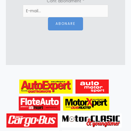
Cont abonament
*
ABONARE