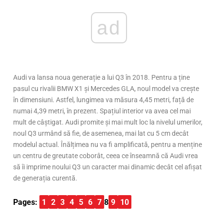
ad
Audi va lansa noua generație a lui Q3 în 2018. Pentru a ține
pasul cu rivalii BMW X1 și Mercedes GLA, noul model va crește
în dimensiuni. Astfel, lungimea va măsura 4,45 metri, față de
numai 4,39 metri, în prezent. Spațiul interior va avea cel mai
mult de câștigat. Audi promite și mai mult loc la nivelul umerilor,
noul Q3 urmând să fie, de asemenea, mai lat cu 5 cm decât
modelul actual. Înălțimea nu va fi amplificată, pentru a menține
un centru de greutate coborât, ceea ce înseamnă că Audi vrea
să îi imprime noului Q3 un caracter mai dinamic decât cel afișat
de generația curentă.
Pages:
1
2
3
4
5
6
7
8
9
10