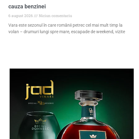
cauza benzinei
6 august 2026
Niciun comentariu
Vara este sezonul în care românii petrec cel mai mult timp la
volan – drumuri lungi spre mare, escapade de weekend, vizite