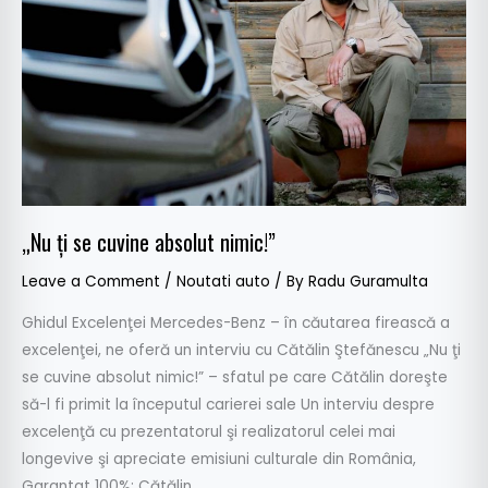
cuvine
absolut
nimic!”
„Nu ţi se cuvine absolut nimic!”
Leave a Comment
/
Noutati auto
/ By
Radu Guramulta
Ghidul Excelenţei Mercedes-Benz – în căutarea firească a
excelenţei, ne oferă un interviu cu Cătălin Ştefănescu „Nu ţi
se cuvine absolut nimic!” – sfatul pe care Cătălin doreşte
să-l fi primit la începutul carierei sale Un interviu despre
excelenţă cu prezentatorul şi realizatorul celei mai
longevive şi apreciate emisiuni culturale din România,
Garantat 100%: Cătălin