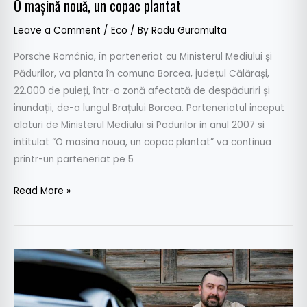
O mașină nouă, un copac plantat
Leave a Comment
/
Eco
/ By
Radu Guramulta
Porsche România, în parteneriat cu Ministerul Mediului și
Pădurilor, va planta în comuna Borcea, județul Călărași,
22.000 de puieți, într-o zonă afectată de despăduriri și
inundații, de-a lungul Brațului Borcea. Parteneriatul inceput
alaturi de Ministerul Mediului si Padurilor in anul 2007 si
intitulat “O masina noua, un copac plantat” va continua
printr-un parteneriat pe 5
Read More »
„Nu
ţi
se