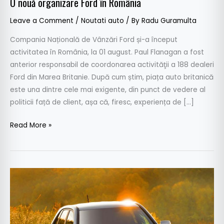
O nouă organizare Ford în România
Leave a Comment
/
Noutati auto
/ By
Radu Guramulta
Compania Națională de Vânzări Ford și-a început
activitatea în România, la 01 august. Paul Flanagan a fost
anterior responsabil de coordonarea activităţii a 188 dealeri
Ford din Marea Britanie. După cum știm, piața auto britanică
este una dintre cele mai exigente, din punct de vedere al
politicii față de client, așa că, firesc, experiența de […]
Read More »
Hyundai-
Kia
au
depășit
Toyota