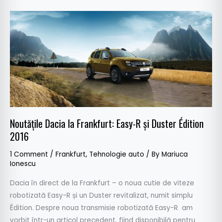
Noutățile
Dacia
la
Frankfurt:
Easy-
R
și
Duster
Édition
Noutățile Dacia la Frankfurt: Easy-R și Duster Édition
2016
2016
1 Comment
/
Frankfurt
,
Tehnologie auto
/ By
Mariuca
Ionescu
Dacia în direct de la Frankfurt – o noua cutie de viteze
robotizată Easy-R și un Duster revitalizat, numit simplu
Édition. Despre noua transmisie robotizată Easy-R am
vorbit într-un articol precedent, fiind disponibilă pentru