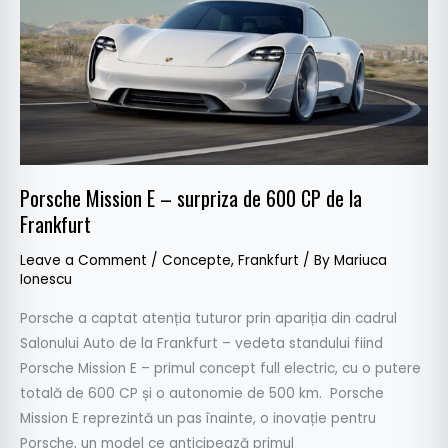
surpriza
de
600
CP
de
la
Frankfurt
Porsche Mission E – surpriza de 600 CP de la
Frankfurt
Leave a Comment
/
Concepte
,
Frankfurt
/ By
Mariuca
Ionescu
Porsche a captat atenția tuturor prin apariția din cadrul
Salonului Auto de la Frankfurt – vedeta standului fiind
Porsche Mission E – primul concept full electric, cu o putere
totală de 600 CP și o autonomie de 500 km. Porsche
Mission E reprezintă un pas înainte, o inovație pentru
Porsche, un model ce anticipează primul