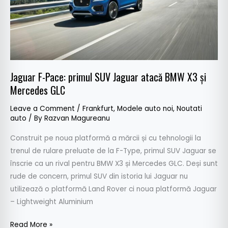
atacă
BMW
X3
și
Mercedes
GLC
Jaguar F-Pace: primul SUV Jaguar atacă BMW X3 și
Mercedes GLC
Leave a Comment
/
Frankfurt
,
Modele auto noi
,
Noutati
auto
/ By
Razvan Magureanu
Construit pe noua platformă a mărcii și cu tehnologii la
trenul de rulare preluate de la F-Type, primul SUV Jaguar se
înscrie ca un rival pentru BMW X3 și Mercedes GLC. Deși sunt
rude de concern, primul SUV din istoria lui Jaguar nu
utilizează o platformă Land Rover ci noua platformă Jaguar
– Lightweight Aluminium
Read More »