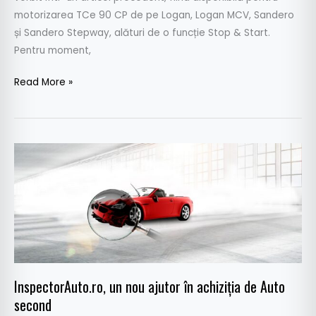
motorizarea TCe 90 CP de pe Logan, Logan MCV, Sandero
și Sandero Stepway, alături de o funcție Stop & Start.
Pentru moment,
Read More »
InspectorAuto.ro,
un
nou
ajutor
în
achiziția
de
Auto
InspectorAuto.ro, un nou ajutor în achiziția de Auto
second
second