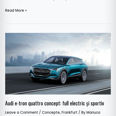
Read More »
Audi
e-
tron
quattro
concept:
full
electric
și
sportiv
Audi e-tron quattro concept: full electric și sportiv
Leave a Comment
/
Concepte
,
Frankfurt
/ By
Mariuca