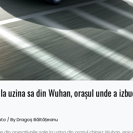
la uzina sa din Wuhan, orașul unde a izb
uto
/ By
Dragoș Băltățeanu
 din operațiunile sale la uzina din orașul chinez Wuhan, epi