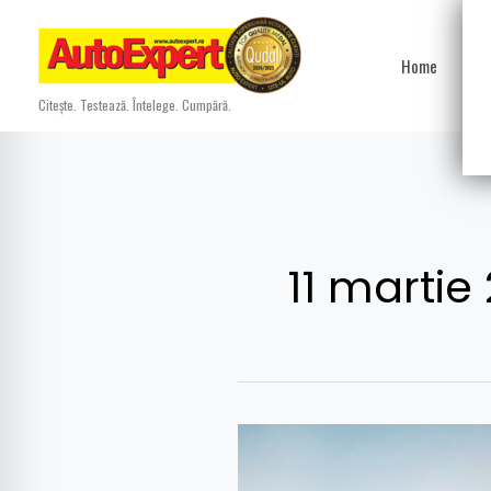
Skip
to
Home
Ști
content
Citește. Testează. Întelege. Cumpără.
11 martie
Honda
reia