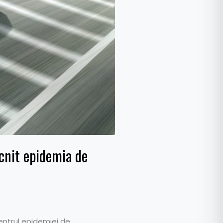
ucnit epidemia de
centrul epidemiei de