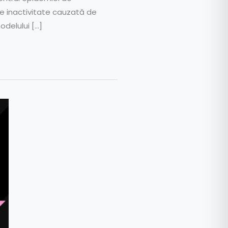
de inactivitate cauzată de
odelului […]