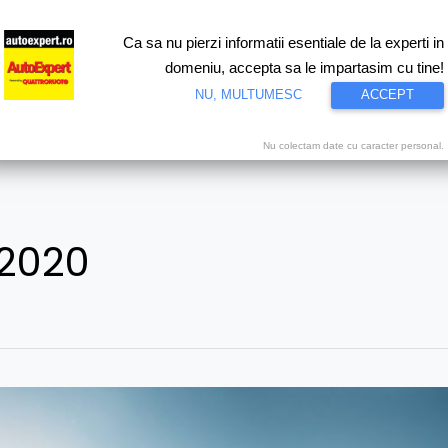
Ca sa nu pierzi informatii esentiale de la experti in
ri
Test drive
Eco
Motorsport
Proiecte speciale
Video
domeniu, accepta sa le impartasim cu tine!
NU, MULTUMESC
ACCEPT
Nu colectam date cu caracter personal.
 2020