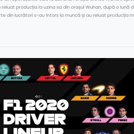
 reluat producția la uzina sa din orașul Wuhan, după o lună 
e din lucrători s-au întors la muncă și au reluat producția m