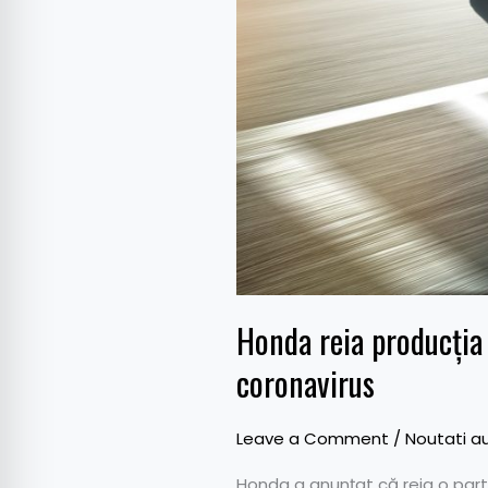
Honda reia producția 
coronavirus
Leave a Comment
/
Noutati a
Honda a anunțat că reia o parte