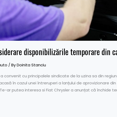
iderare disponibilizările temporare din c
auto
/ By
Doinita Stanciu
convenit cu principalele sindicate de la uzina sa din regiun
 acasă în cazul unei întreruperi a lanțului de aprovizionare di
Te-ar putea interesa si Fiat Chrysler a anunțat că închide te