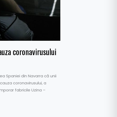
auza coronavirusului
ea Spaniei din Navarra că unii
n cauza coronavirusului, a
mporar fabricile Uzina –