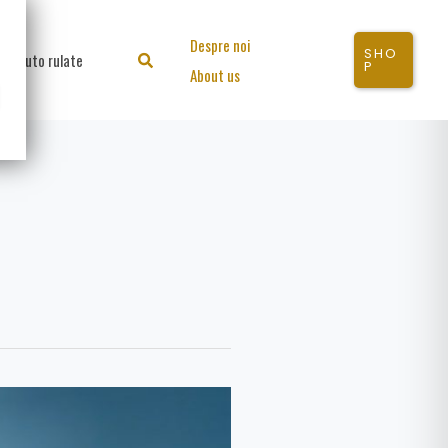
Despre noi
SHO
Auto rulate
Search
P
About us