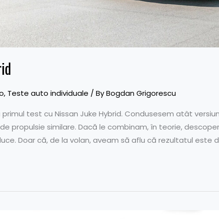
rid
o
,
Teste auto individuale
/ By
Bogdan Grigorescu
a primul test cu Nissan Juke Hybrid. Condusesem atât versi
e de propulsie similare. Dacă le combinam, în teorie, desco
uce. Doar că, de la volan, aveam să aflu că rezultatul este di