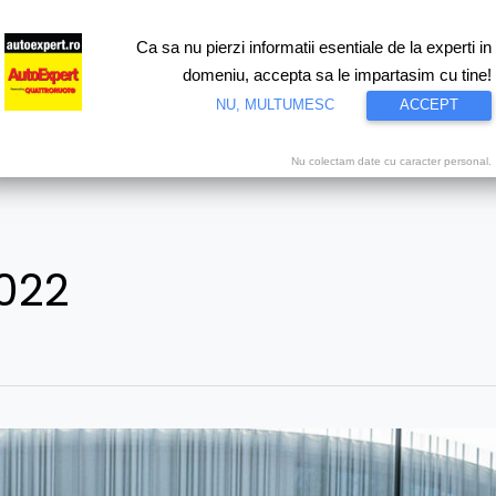
Ca sa nu pierzi informatii esentiale de la experti in
ri
Test drive
Eco
Motorsport
Proiecte speciale
Video
domeniu, accepta sa le impartasim cu tine!
NU, MULTUMESC
ACCEPT
Nu colectam date cu caracter personal.
2022