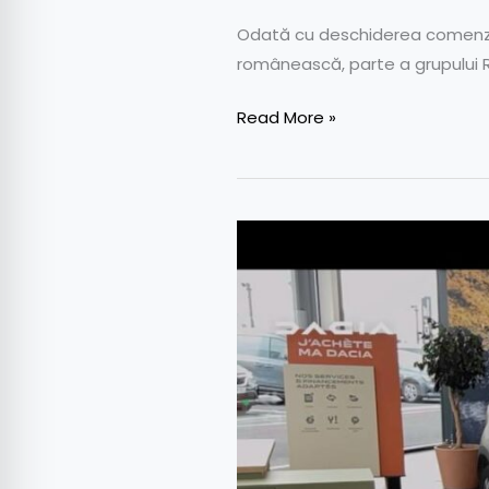
Odată cu deschiderea comenzilo
românească, parte a grupului 
Read More »
Dacia
lansează
o
aplicație
de
realitate
augmentată