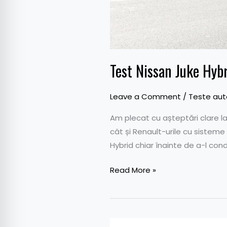
Test Nissan Juke Hyb
Leave a Comment
/
Teste aut
Am plecat cu așteptări clare l
cât și Renault-urile cu sistem
Hybrid chiar înainte de a-l cond
Read More »
Machete