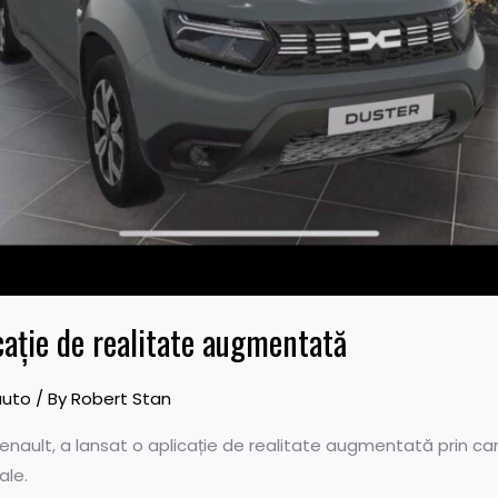
cație de realitate augmentată
auto
/ By
Robert Stan
nault, a lansat o aplicație de realitate augmentată prin care 
ale.