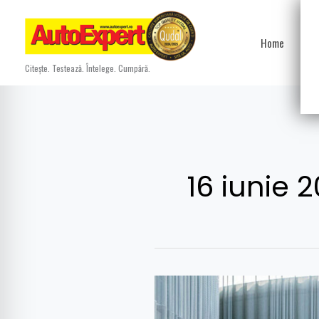
Skip
to
Home
Ști
content
Citește. Testează. Întelege. Cumpără.
16 iunie 
Test
Nissan