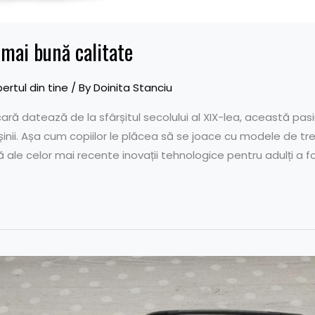
mai bună calitate
ertul din tine
/ By
Doinita Stanciu
cară datează de la sfârșitul secolului al XIX-lea, această p
nii. Așa cum copiilor le plăcea să se joace cu modele de trenu
ale celor mai recente inovații tehnologice pentru adulți a f