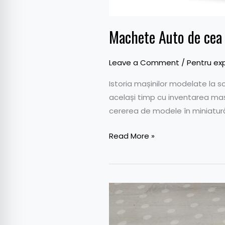
Machete Auto de cea 
Leave a Comment
/
Pentru exp
Istoria mașinilor modelate la s
același timp cu inventarea mași
cererea de modele în miniatură 
Read More »
Dacia
Sandero
Stepway