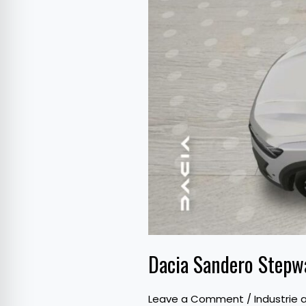
și
Duster
primesc
noi
echipamente
Dacia Sandero Stepwa
Leave a Comment
/
Industrie 