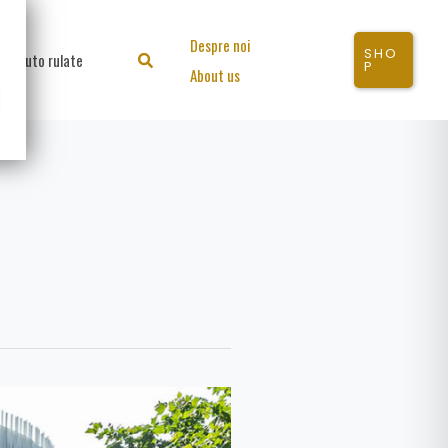
Despre noi
SHO
Auto rulate
Search
P
About us