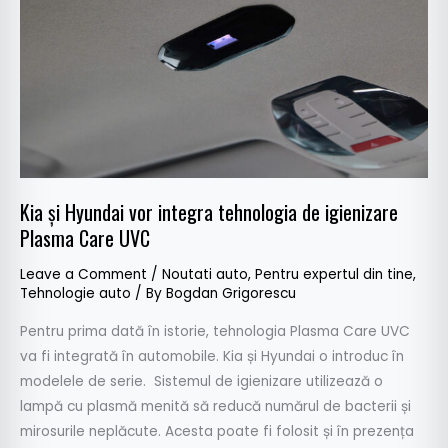
integra
tehnologia
de
igienizare
Plasma
Care
UVC
Kia și Hyundai vor integra tehnologia de igienizare
Plasma Care UVC
Leave a Comment
/
Noutati auto
,
Pentru expertul din tine
,
Tehnologie auto
/ By
Bogdan Grigorescu
Pentru prima dată în istorie, tehnologia Plasma Care UVC
va fi integrată în automobile. Kia și Hyundai o introduc în
modelele de serie. Sistemul de igienizare utilizează o
lampă cu plasmă menită să reducă numărul de bacterii și
mirosurile neplăcute. Acesta poate fi folosit și în prezența