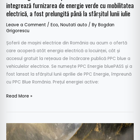
prelungită
integrează furnizarea de energie verde cu mobilitatea
până
electrică, a fost prelungită până la sfârșitul lunii iulie
la
Leave a Comment
/
Eco
,
Noutati auto
/ By
Bogdan
sfârșitul
Grigorescu
lunii
iulie
Șoferii de mașini electrice din România au acum o ofertă
care acoperă atât energia electrică a locuinței, cât și
accesul gratuit la rețeaua de încărcare publică PPC blue a
vehiculelor electrice. Se numește PPC Energie bluePASS și a
fost lansat la sfârșitul lunii aprilie de PPC Energie, împreună
cu PPC Blue România. Prețul energiei active:
Read More »
Cel
mai