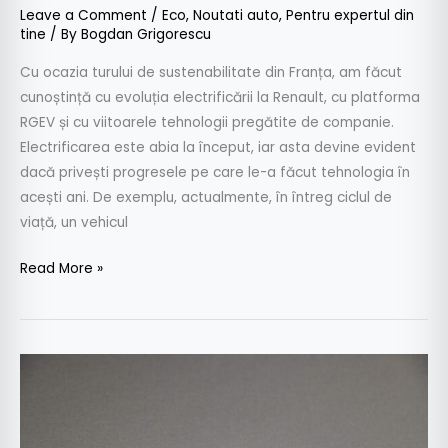
Leave a Comment
/
Eco
,
Noutati auto
,
Pentru expertul din
tine
/ By
Bogdan Grigorescu
Cu ocazia turului de sustenabilitate din Franța, am făcut
cunoștință cu evoluția electrificării la Renault, cu platforma
RGEV și cu viitoarele tehnologii pregătite de companie.
Electrificarea este abia la început, iar asta devine evident
dacă privești progresele pe care le-a făcut tehnologia în
acești ani. De exemplu, actualmente, în întreg ciclul de
viață, un vehicul
Read More »
Kia
și
Hyundai
vor