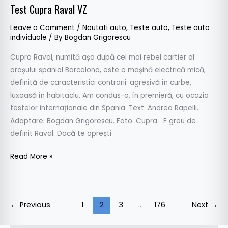
Test Cupra Raval VZ
Leave a Comment
/
Noutati auto
,
Teste auto
,
Teste auto
individuale
/ By
Bogdan Grigorescu
Cupra Raval, numită așa după cel mai rebel cartier al
orașului spaniol Barcelona, este o mașină electrică mică,
definită de caracteristici contrarii: agresivă în curbe,
luxoasă în habitaclu. Am condus-o, în premieră, cu ocazia
testelor internaționale din Spania. Text: Andrea Rapelli.
Adaptare: Bogdan Grigorescu. Foto: Cupra E greu de
definit Raval. Dacă te oprești
Read More »
←
Previous
1
2
3
…
176
Next
→