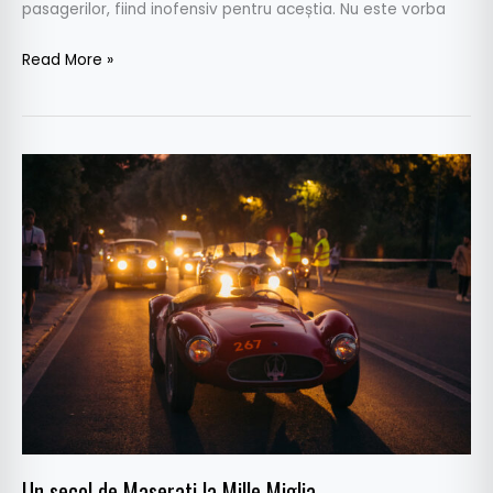
pasagerilor, fiind inofensiv pentru aceștia. Nu este vorba
Read More »
Un
secol
de
Maserati
la
Mille
Miglia
Un secol de Maserati la Mille Miglia