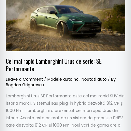
rapid
Lamborghini
Urus
de
serie:
SE
Performante
Cel mai rapid Lamborghini Urus de serie: SE
Performante
Leave a Comment
/
Modele auto noi
,
Noutati auto
/ By
Bogdan Grigorescu
Lamborghini Urus SE Performante este cel mai rapid SUV din
istoria mărcii. Sistemul său plug-in hybrid dezvoltă 812 CP și
1000 Nm. Lamborghini a prezentat cel mai rapid Urus din
istorie. Acesta este animat de un sistem de propulsie PHEV
care dezvoltă 812 CP și 1000 Nm. Noul vârf de gamă are o