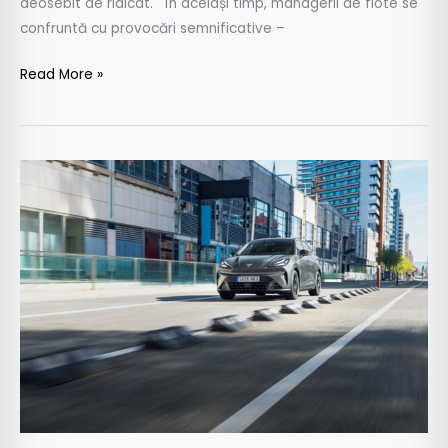
deosebit de ridicat. În același timp, managerii de flote se
confruntă cu provocări semnificative –
Read More »
Test
Cupra
Raval
VZ