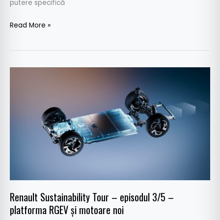
putere specifică
Read More »
Renault
Sustainability
Tour
–
episodul
3/5
–
platforma
RGEV
și
Renault Sustainability Tour – episodul 3/5 –
motoare
platforma RGEV și motoare noi
noi