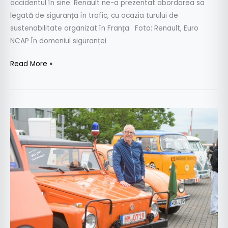
accidentul în sine. Renault ne-a prezentat abordarea sa
legată de siguranța în trafic, cu ocazia turului de
sustenabilitate organizat în Franța. Foto: Renault, Euro
NCAP În domeniul siguranței
Read More »
Interviu
cu
Stefan
Mecha,
CEO
Volkswagen
Vehicule
Comerciale