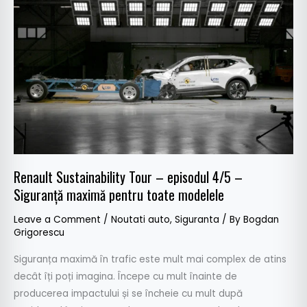
Renault
Sustainability
Tour
–
episodul
4/5
–
Siguranță
maximă
pentru
Renault Sustainability Tour – episodul 4/5 –
toate
Siguranță maximă pentru toate modelele
modelele
Leave a Comment
/
Noutati auto
,
Siguranta
/ By
Bogdan
Grigorescu
Siguranța maximă în trafic este mult mai complex de atins
decât îți poți imagina. Începe cu mult înainte de
producerea impactului și se încheie cu mult după