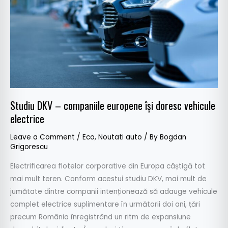
europene
își
doresc
vehicule
electrice
Studiu DKV – companiile europene își doresc vehicule
electrice
Leave a Comment
/
Eco
,
Noutati auto
/ By
Bogdan
Grigorescu
Electrificarea flotelor corporative din Europa câștigă tot
mai mult teren. Conform acestui studiu DKV, mai mult de
jumătate dintre companii intenționează să adauge vehicule
complet electrice suplimentare în următorii doi ani, țări
precum România înregistrând un ritm de expansiune