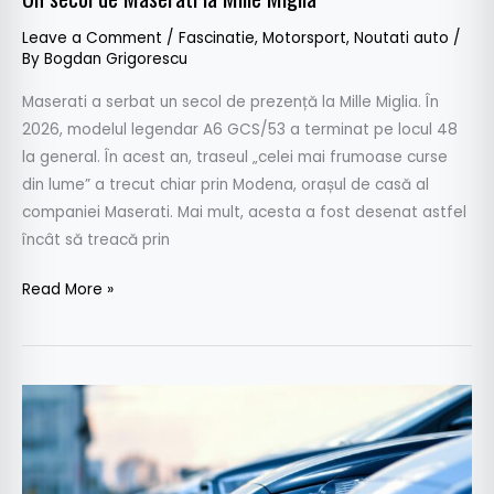
Leave a Comment
/
Fascinatie
,
Motorsport
,
Noutati auto
/
By
Bogdan Grigorescu
Maserati a serbat un secol de prezență la Mille Miglia. În
2026, modelul legendar A6 GCS/53 a terminat pe locul 48
la general. În acest an, traseul „celei mai frumoase curse
din lume” a trecut chiar prin Modena, orașul de casă al
companiei Maserati. Mai mult, acesta a fost desenat astfel
încât să treacă prin
Read More »
Studiu
DKV
–
companiile