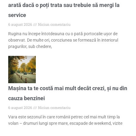
arată dacă o poți trata sau trebuie să mergi la
service
6 august 2026
Niciun comentariu
Rugina nu începe întotdeauna cu o pată portocalie ușor de
observat. De multe ori, coroziunea se formează în interiorul
pragurilor, sub chedere,
Mașina ta te costă mai mult decât crezi, și nu din
cauza benzinei
6 august 2026
Niciun comentariu
Vara este sezonul în care românii petrec cel mai mult timp la
volan – drumuri lungi spre mare, escapade de weekend, vizite