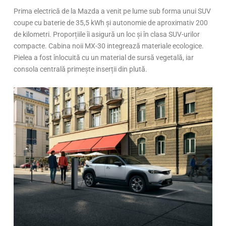
Prima electrică de la Mazda a venit pe lume sub forma unui SUV
coupe cu baterie de 35,5 kWh și autonomie de aproximativ 200
de kilometri. Proporțiile îi asigură un loc și în clasa SUV-urilor
compacte. Cabina noii MX-30 integrează materiale ecologice.
Pielea a fost înlocuită cu un material de sursă vegetală, iar
consola centrală primește inserții din plută.