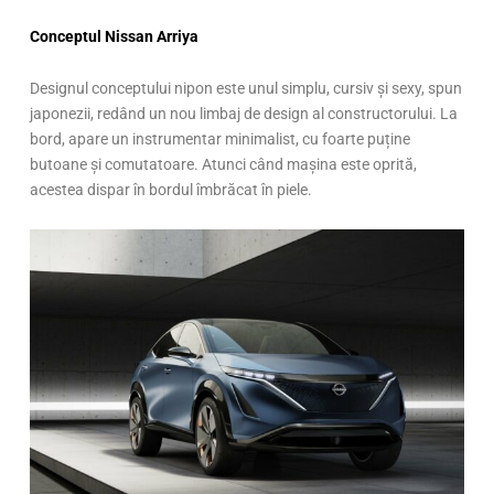
Conceptul Nissan Arriya
Designul conceptului nipon este unul simplu, cursiv și sexy, spun
japonezii, redând un nou limbaj de design al constructorului. La
bord, apare un instrumentar minimalist, cu foarte puține
butoane și comutatoare. Atunci când mașina este oprită,
acestea dispar în bordul îmbrăcat în piele.