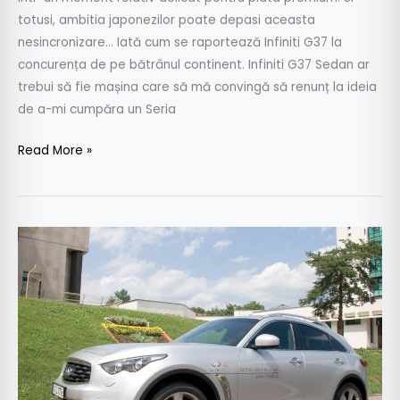
totusi, ambitia japonezilor poate depasi aceasta
nesincronizare… Iată cum se raportează Infiniti G37 la
concurența de pe bătrânul continent. Infiniti G37 Sedan ar
trebui să fie mașina care să mă convingă să renunț la ideia
de a-mi cumpăra un Seria
Read More »
Test
drive
Infiniti
FX50
S
5.0
V8
390