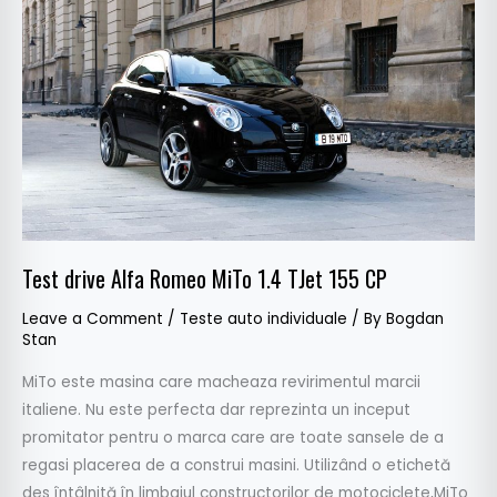
Alfa
Romeo
MiTo
1.4
TJet
155
CP
Test drive Alfa Romeo MiTo 1.4 TJet 155 CP
Leave a Comment
/
Teste auto individuale
/ By
Bogdan
Stan
MiTo este masina care macheaza revirimentul marcii
italiene. Nu este perfecta dar reprezinta un inceput
promitator pentru o marca care are toate sansele de a
regasi placerea de a construi masini. Utilizând o etichetă
des întâlnită în limbajul constructorilor de motociclete,MiTo