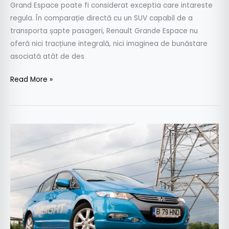
Grand Espace poate fi considerat exceptia care intareste
regula. În comparație directă cu un SUV capabil de a
transporta șapte pasageri, Renault Grande Espace nu
oferă nici tracțiune integrală, nici imaginea de bunăstare
asociată atât de des
Read More »
Test
drive
Honda
Insight
1.3
IMA
98
CP