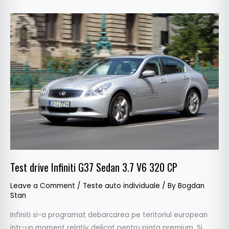
Test
drive
Infiniti
G37
Sedan
3.7
V6
320
CP
Test drive Infiniti G37 Sedan 3.7 V6 320 CP
Leave a Comment
/
Teste auto individuale
/ By
Bogdan
Stan
Infiniti si-a programat debarcarea pe teritoriul european
intr-un moment relativ delicat pentru piata premium. Si