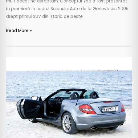
mult decat ne asteptam. Conceptul Yeti a fost prezentat
în premieră în cadrul Salonului Auto de la Geneva din 2005
drept primul SUV din istoria de peste
Read More »
Test
drive
Mercedes-
Benz
SLK
350
305
CP