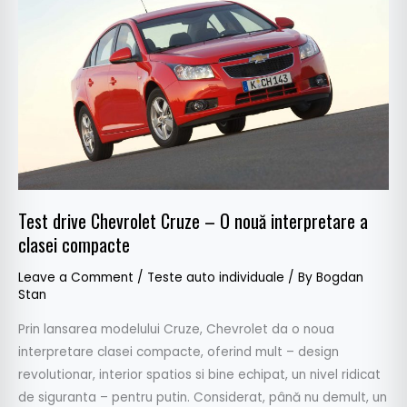
Cruze
–
O
nouă
interpretare
a
clasei
compacte
Test drive Chevrolet Cruze – O nouă interpretare a
clasei compacte
Leave a Comment
/
Teste auto individuale
/ By
Bogdan
Stan
Prin lansarea modelului Cruze, Chevrolet da o noua
interpretare clasei compacte, oferind mult – design
revolutionar, interior spatios si bine echipat, un nivel ridicat
de siguranta – pentru putin. Considerat, până nu demult, un