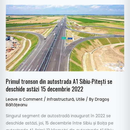
Primul
tronson
din
autostrada
A1
Sibiu-
Pitești
se
deschide
astăzi
Primul tronson din autostrada A1 Sibiu-Pitești se
15
deschide astăzi 15 decembrie 2022
decembrie
2022
Leave a Comment
/
Infrastructură
,
Utile
/ By
Dragoș
Băltățeanu
Singurul segment de autostradă inaugurat în 2022 se
deschide astăzi, joi, 15 decembrie între Sibiu și Boița pe