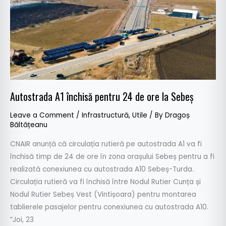
pentru
24
de
ore
la
Sebeș
Autostrada A1 închisă pentru 24 de ore la Sebeș
Leave a Comment
/
Infrastructură
,
Utile
/ By
Dragoș
Băltățeanu
CNAIR anunță că circulația rutieră pe autostrada A1 va fi
închisă timp de 24 de ore în zona orașului Sebeș pentru a fi
realizată conexiunea cu autostrada A10 Sebeș-Turda.
Circulația rutieră va fi închisă între Nodul Rutier Cunța și
Nodul Rutier Sebeș Vest (Vintișoara) pentru montarea
tablierele pasajelor pentru conexiunea cu autostrada A10.
”Joi, 23