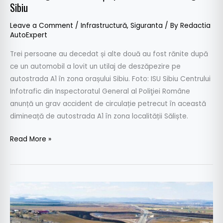
Sibiu
Leave a Comment
/
Infrastructură
,
Siguranta
/ By
Redactia
AutoExpert
Trei persoane au decedat și alte două au fost rănite după
ce un automobil a lovit un utilaj de deszăpezire pe
autostrada A1 în zona orașului Sibiu. Foto: ISU Sibiu Centrului
Infotrafic din Inspectoratul General al Poliţiei Române
anunță un grav accident de circulație petrecut în această
dimineață de autostrada A1 în zona localității Săliște.
Read More »
Autostrada
A1
închisă