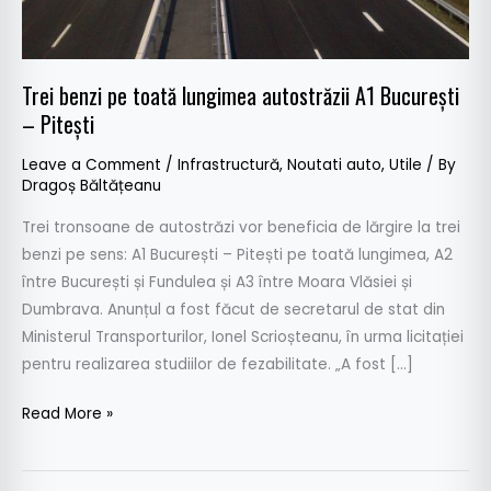
București
–
Pitești
Trei benzi pe toată lungimea autostrăzii A1 București
– Pitești
Leave a Comment
/
Infrastructură
,
Noutati auto
,
Utile
/ By
Dragoș Băltățeanu
Trei tronsoane de autostrăzi vor beneficia de lărgire la trei
benzi pe sens: A1 București – Pitești pe toată lungimea, A2
între București și Fundulea și A3 între Moara Vlăsiei și
Dumbrava. Anunțul a fost făcut de secretarul de stat din
Ministerul Transporturilor, Ionel Scrioșteanu, în urma licitației
pentru realizarea studiilor de fezabilitate. „A fost […]
Read More »