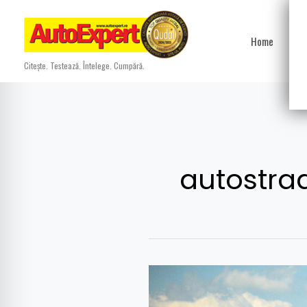
Skip
to
Home
Ști
content
Citește. Testează. Întelege. Cumpără.
autostra
INS:
Lungimea