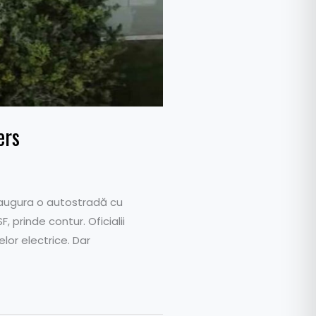
ers
inaugura o autostradă cu
 prinde contur. Oficialii
or electrice. Dar