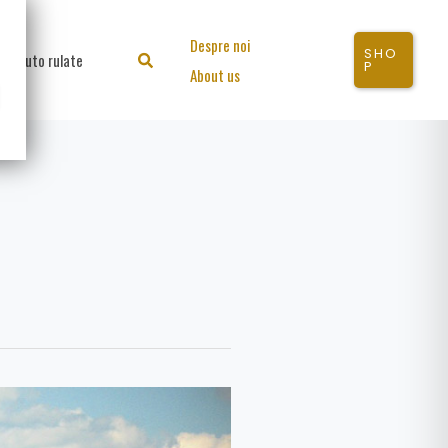
Despre noi
SHO
Auto rulate
Search
P
About us