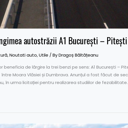
ungimea autostrăzii A1 București – Pitești
tură
,
Noutati auto
,
Utile
/ By
Dragoș Băltățeanu
 beneficia de lărgire la trei benzi pe sens: A1 București – Pi
3 între Moara Vlăsiei și Dumbrava. Anunțul a fost făcut de sec
u, în urma licitației pentru realizarea studiilor de fezabilitate.