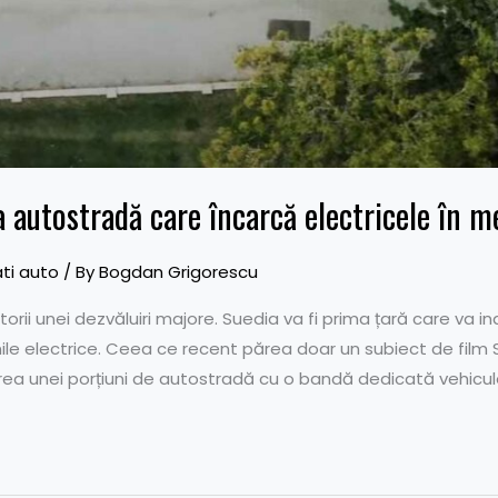
 autostradă care încarcă electricele în m
ti auto
/ By
Bogdan Grigorescu
orii unei dezvăluiri majore. Suedia va fi prima țară care va 
le electrice. Ceea ce recent părea doar un subiect de film SF,
ea unei porțiuni de autostradă cu o bandă dedicată vehiculel