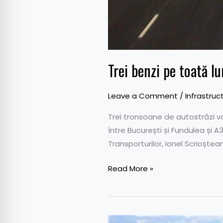
Trei benzi pe toată l
Leave a Comment
/
Infrastruc
Trei tronsoane de autostrăzi vor
între București și Fundulea și A
Transporturilor, Ionel Scrioștean
Read More »
Primul