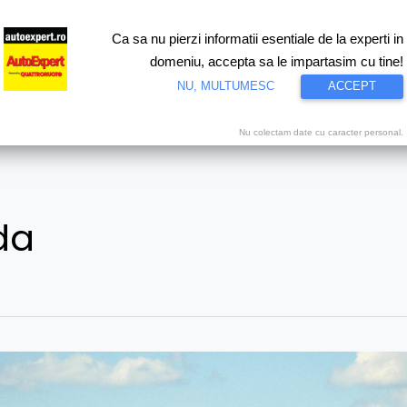
Ca sa nu pierzi informatii esentiale de la experti in
ri
Test drive
Eco
Motorsport
Proiecte speciale
Video
domeniu, accepta sa le impartasim cu tine!
NU, MULTUMESC
ACCEPT
Nu colectam date cu caracter personal.
da