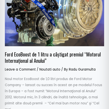
1
litru
a
câştigat
premiul
“Motorul
Internaţional
al
Anului”
Ford EcoBoost de 1 litru a câştigat premiul “Motorul
Internaţional al Anului”
Leave a Comment
/
Noutati auto
/ By
Radu Guramulta
Noul motor EcoBoost de 1,0 litri produs de Ford Motor
Company – lansat cu succes în acest an pe modelul Focus
în Europa – a fost numit “Motorul Internaţional al Anului”
2012. Motorul mic, în 3 cilindri, de înaltă tehnologie, a mai
primit alte două premii – “Cel mai bun motor nou” şi “Cel