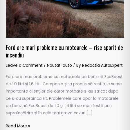
risc
sporit
de
incendiu
Ford are mari probleme cu motoarele – risc sporit de
incendiu
Leave a Comment
/
Noutati auto
/ By
Redactia AutoExpert
Ford are mari probleme cu motoarele pe benzină EcoBoost
de 1.0 litri şi 1.6 litri. Compania şi-a propus să restituie sume
importante clienţilor ale căror motoare s-au stricat după
ce s-au supraîncălzit. Problemele care apar la motoarele
pe benzină EcoBoost de 1.0 şi 1,6 litri se manifestă prin
supraîncălzire și în cele mai grave cazuri […]
Read More »