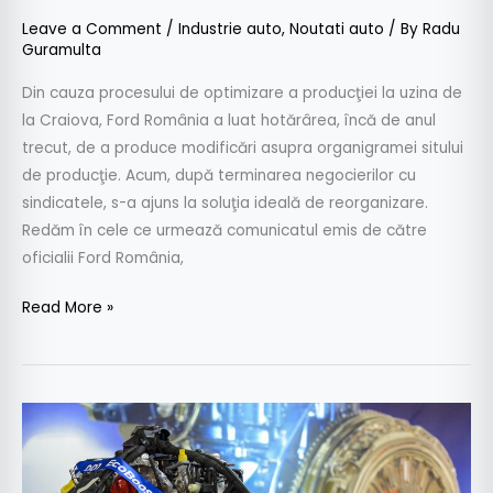
Leave a Comment
/
Industrie auto
,
Noutati auto
/ By
Radu
Guramulta
Din cauza procesului de optimizare a producţiei la uzina de
la Craiova, Ford România a luat hotărârea, încă de anul
trecut, de a produce modificări asupra organigramei sitului
de producţie. Acum, după terminarea negocierilor cu
sindicatele, s-a ajuns la soluţia ideală de reorganizare.
Redăm în cele ce urmează comunicatul emis de către
oficialii Ford România,
Read More »
Ford
EcoBoost
de