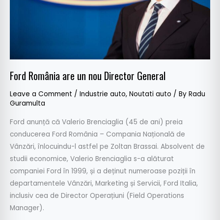
General
Ford România are un nou Director General
Leave a Comment
/
Industrie auto
,
Noutati auto
/ By
Radu
Guramulta
Ford anunță că Valerio Brenciaglia (45 de ani) preia
conducerea Ford România – Compania Națională de
Vânzări, înlocuindu-l astfel pe Zoltan Brassai. Absolvent de
studii economice, Valerio Brenciaglia s-a alăturat
companiei Ford în 1999, și a deținut numeroase poziții în
departamentele Vânzări, Marketing și Servicii, Ford Italia,
inclusiv cea de Director Operațiuni (Field Operations
Manager).