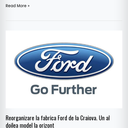
Read More »
Reorganizare
la
fabrica
Ford
de
la
Craiova.
Un
al
doilea
model
la
Reorganizare la fabrica Ford de la Craiova. Un al
orizont
doilea model la orizont