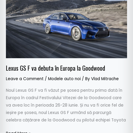
va
debuta
în
Europa
la
Goodwood
Lexus GS F va debuta în Europa la Goodwood
Leave a Comment
/
Modele auto noi
/ By
Vlad Mitrache
Noul Lexus GS F va fi văzut pe șosea pentru prima dată în
Europa în cadrul Festivalului Vitezei de la Goodwood care
va avea loc în perioada 26-28 iunie. Și nu va fi orice fel de
ieșire pe șosea, noul Lexus GS F urmând să parcurgă
celebra cățărare de la Goodwood cu pilotul echipei Toyota