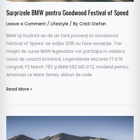
Surprizele BMW pentru Goodwood Festival of Speed
Leave a Comment
/
Lifestyle
/ By
Cristi Stefan
BMW îşi încântă an de an fanii prezenţi la Goodwood
Festival of Speed. Iar ediţia 2015 nu face excepţie. Trei
maşini de curse BMW legendare vor participa în celebra
cursă de coastă britanică. Legendarele McLaren F1 GTR
Longtail, F2 March 782 şi BMW E92 M3 GT2, modelul pentru
American Le Mans Series, alături de noile
Read More »
Lexus
GS
F