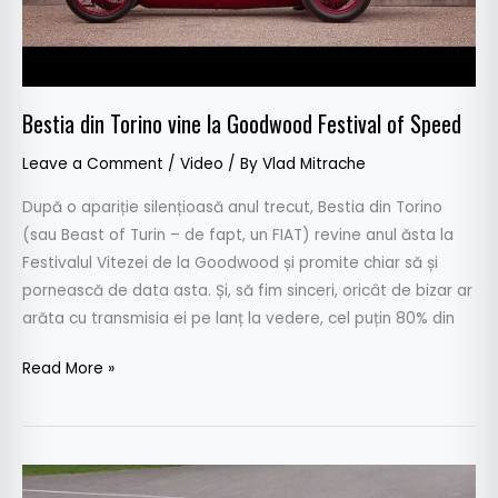
Speed
Bestia din Torino vine la Goodwood Festival of Speed
Leave a Comment
/
Video
/ By
Vlad Mitrache
După o apariție silențioasă anul trecut, Bestia din Torino
(sau Beast of Turin – de fapt, un FIAT) revine anul ăsta la
Festivalul Vitezei de la Goodwood și promite chiar să și
pornească de data asta. Și, să fim sinceri, oricât de bizar ar
arăta cu transmisia ei pe lanț la vedere, cel puțin 80% din
Read More »
Două