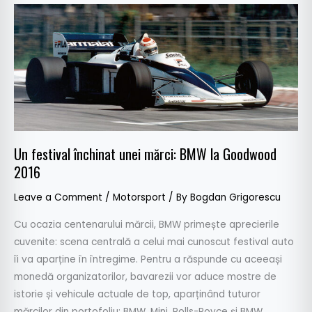
Un
festival
închinat
unei
mărci:
BMW
la
Goodwood
Un festival închinat unei mărci: BMW la Goodwood
2016
2016
Leave a Comment
/
Motorsport
/ By
Bogdan Grigorescu
Cu ocazia centenarului mărcii, BMW primește aprecierile
cuvenite: scena centrală a celui mai cunoscut festival auto
îi va aparține în întregime. Pentru a răspunde cu aceeași
monedă organizatorilor, bavarezii vor aduce mostre de
istorie și vehicule actuale de top, aparținând tuturor
mărcilor din portofoliu: BMW, Mini, Rolls-Royce și BMW