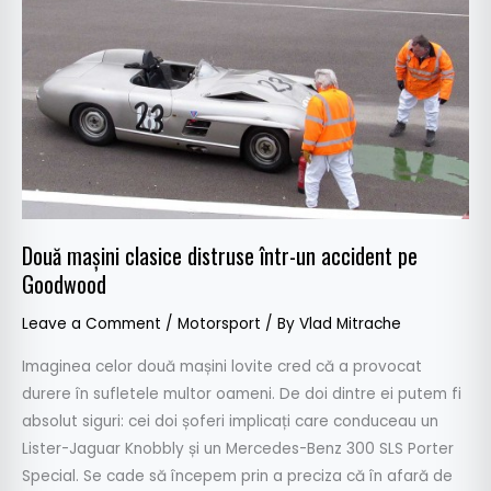
mașini
clasice
distruse
într-
un
accident
pe
Goodwood
Două mașini clasice distruse într-un accident pe
Goodwood
Leave a Comment
/
Motorsport
/ By
Vlad Mitrache
Imaginea celor două mașini lovite cred că a provocat
durere în sufletele multor oameni. De doi dintre ei putem fi
absolut siguri: cei doi șoferi implicați care conduceau un
Lister-Jaguar Knobbly și un Mercedes-Benz 300 SLS Porter
Special. Se cade să începem prin a preciza că în afară de