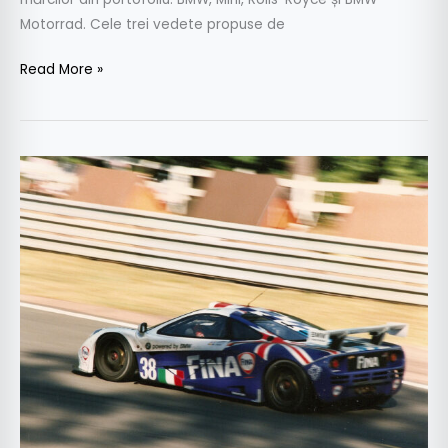
Motorrad. Cele trei vedete propuse de
Read More »
Surprizele
BMW
pentru
Goodwood
Festival
of
Speed