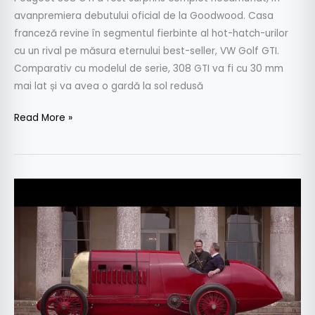
avanpremiera debutului oficial de la Goodwood. Casa
franceză revine în segmentul fierbinte al hot-hatch-urilor
cu un rival pe măsura eternului best-seller, VW Golf GTI.
Comparativ cu modelul de serie, 308 GTI va fi cu 30 mm
mai lat și va avea o gardă la sol redusă
Read More »
Bestia
din
Torino
vine
la
Goodwood
Festival
of