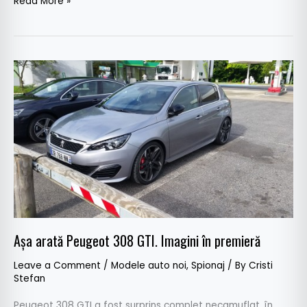
Read More »
Aşa
arată
Peugeot
308
GTI.
Imagini
în
premieră
Aşa arată Peugeot 308 GTI. Imagini în premieră
Leave a Comment
/
Modele auto noi
,
Spionaj
/ By
Cristi
Stefan
Peugeot 308 GTI a fost surprins complet necamuflat, în