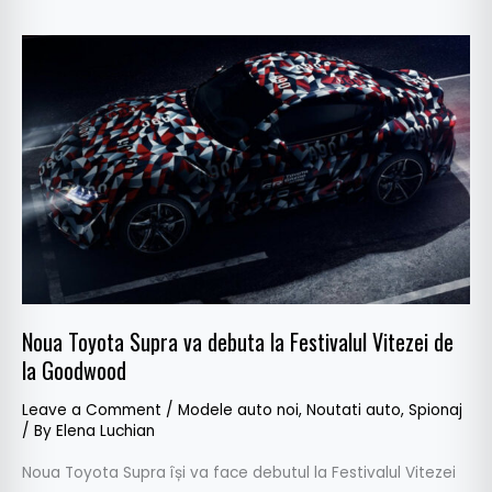
Noua
Toyota
Supra
va
debuta
la
Festivalul
Vitezei
de
la
Goodwood
Noua Toyota Supra va debuta la Festivalul Vitezei de
la Goodwood
Leave a Comment
/
Modele auto noi
,
Noutati auto
,
Spionaj
/ By
Elena Luchian
Noua Toyota Supra își va face debutul la Festivalul Vitezei