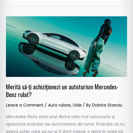
Merită
să-
ți
achiziționezi
un
autoturism
Mercedes-
Benz
rulat?
Merită să-ți achiziționezi un autoturism Mercedes-
Benz rulat?
Leave a Comment
/
Auto rulate
,
Utile
/ By
Doinita Stanciu
Mercedes-Benz este unul dintre cele mai cunoscute și
apreciate branduri de autoturisme din lume. Probabil că nu
există șofer care să nu-și fi dorit măcar o dată în viață să