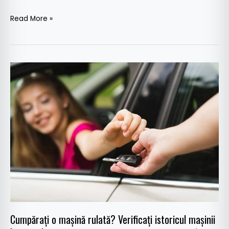
Read More »
Cumpărați
o
mașină
rulată?
Verificați
istoricul
mașinii
înainte
de
a
o
cumpăra
Cumpărați o mașină rulată? Verificați istoricul mașinii
pe