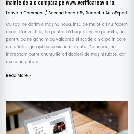
înainte de a o cumpăra pe www.verificareavin.ro!
www.verificareavin.ro!
Leave a Comment
/
Second Hand
/ By
Redactia AutoExpert
Cu toții ne dorim o mașină nouă, însă de multe ori nu facem
această investiție, fie pentru că bugetul nu ne permite, fie
pentru că ne gândim că valoarea ei scade din clipa în care
am părăsit garajul concesionarului auto. De aceea, ne
îndreptăm către anunțurile ori dealerii de mașini rulate, dar
acolo ne putem
Read More »
Top
10
mărci
auto