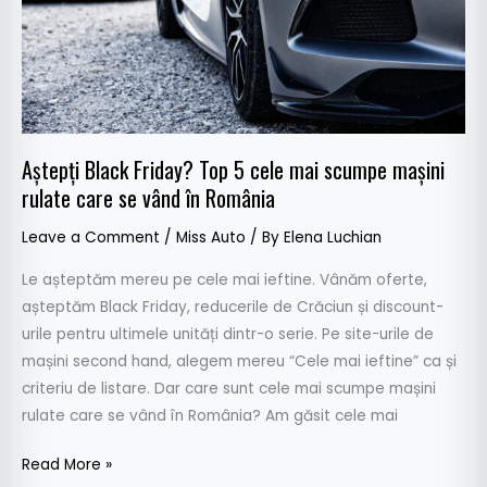
mai
scumpe
mașini
rulate
care
se
Aștepți Black Friday? Top 5 cele mai scumpe mașini
vând
rulate care se vând în România
în
România
Leave a Comment
/
Miss Auto
/ By
Elena Luchian
Le așteptăm mereu pe cele mai ieftine. Vânăm oferte,
așteptăm Black Friday, reducerile de Crăciun și discount-
urile pentru ultimele unități dintr-o serie. Pe site-urile de
mașini second hand, alegem mereu “Cele mai ieftine” ca și
criteriu de listare. Dar care sunt cele mai scumpe mașini
rulate care se vând în România? Am găsit cele mai
Read More »