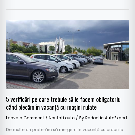
5
verificări
pe
care
trebuie
să
le
facem
obligatoriu
când
5 verificări pe care trebuie să le facem obligatoriu
plecăm
când plecăm în vacanță cu mașini rulate
în
vacanță
Leave a Comment
/
Noutati auto
/ By
Redactia AutoExpert
cu
mașini
De multe ori preferăm să mergem în vacanță cu propriile