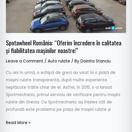
calitatea
și
fiabilitatea
mașinilor
noastre!”
Spotawheel România: “Oferim încredere în calitatea
și fiabilitatea mașinilor noastre!”
Leave a Comment
/
Auto rulate
/ By
Doinita Stanciu
Cu ani în urmă, o echipă de greci au visat la o piață de
mașini rulate transparentă, după multe experiente
neplăcute trăite chiar de ei. Astfel, în 2015, s-a lansat
Spotmechanic, primul serviciu de verificare pentru mașini
rulate din Grecia. Cu Spotmechanic au înțeles cât de
profundă este problema pe piața de mașini rulate și
Read More »