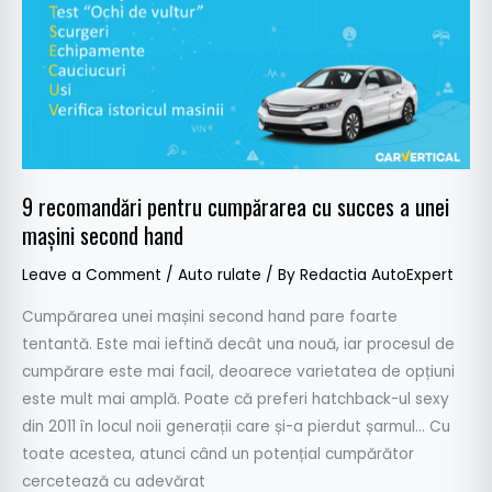
cumpărarea
cu
succes
a
unei
mașini
second
9 recomandări pentru cumpărarea cu succes a unei
hand
mașini second hand
Leave a Comment
/
Auto rulate
/ By
Redactia AutoExpert
Cumpărarea unei mașini second hand pare foarte
tentantă. Este mai ieftină decât una nouă, iar procesul de
cumpărare este mai facil, deoarece varietatea de opțiuni
este mult mai amplă. Poate că preferi hatchback-ul sexy
din 2011 în locul noii generații care și-a pierdut șarmul… Cu
toate acestea, atunci când un potențial cumpărător
cercetează cu adevărat