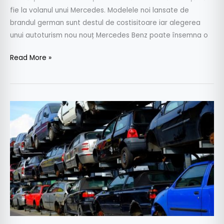
fie la volanul unui Mercedes. Modelele noi lansate de
brandul german sunt destul de costisitoare iar alegerea
unui autoturism nou nouț Mercedes Benz poate însemna o
Read More »
Top
5
mașini
rulate
care
au
kilometrajul
dat
înapoi