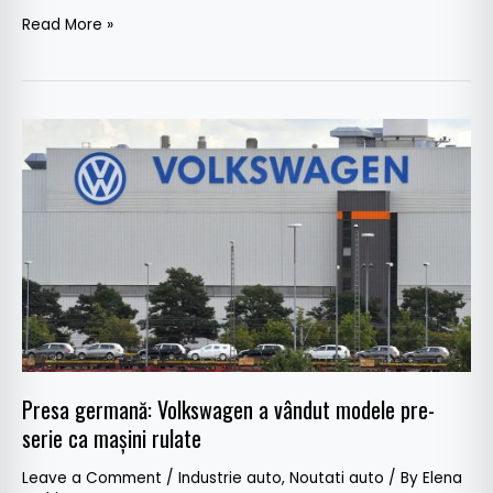
Read More »
Presa
germană:
Volkswagen
a
vândut
modele
pre-
serie
ca
mașini
Presa germană: Volkswagen a vândut modele pre-
rulate
serie ca mașini rulate
Leave a Comment
/
Industrie auto
,
Noutati auto
/ By
Elena