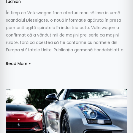
Luchian
În timp ce Volkswagen face eforturi mari să lase în urmă
scandalul Dieselgate, o nouă informație apărută în presa
germană agită spiretele în industria auto. Volkswagen a
confirmat că a vândut mii de mașini pre-serie ca mașini
rulate, fără ca acestea să fie conforme cu normele din
Europa și Statele Unite. Publicația germană Handelsblatt a
Read More »
Aștepți
Black
Friday?
Top
5
cele