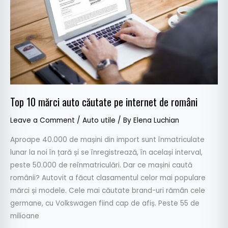
căutate
pe
internet
de
români
Top 10 mărci auto căutate pe internet de români
Leave a Comment
/
Auto utile
/ By
Elena Luchian
Aproape 40.000 de mașini din import sunt înmatriculate
lunar la noi în țară și se înregistrează, în același interval,
peste 50.000 de reînmatriculări. Dar ce mașini caută
românii? Autovit a făcut clasamentul celor mai populare
mărci și modele. Cele mai căutate brand-uri rămân cele
germane, cu Volkswagen fiind cap de afiș. Peste 55 de
milioane