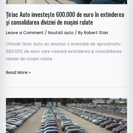
extinderea
și
Țiriac Auto investește 600.000 de euro în extinderea
consolidarea
și consolidarea diviziei de mașini rulate
diviziei
Leave a Comment
/
Noutati auto
/ By
Robert Stan
de
mașini
Oficialii Țiriac Auto au anunțat o investiție de aproximativ
rulate
600.000 de euro care vizează extinderea și consolidarea
rețelei de mașini rulate.
Read More »
Spotawheel
România:
“Oferim
încredere
în