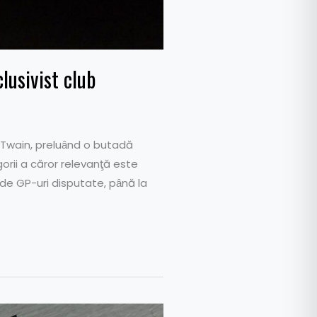
lusivist club
rk Twain, preluȃnd o butadă
gorii a căror relevanţă este
de GP-uri disputate, pȃnă la