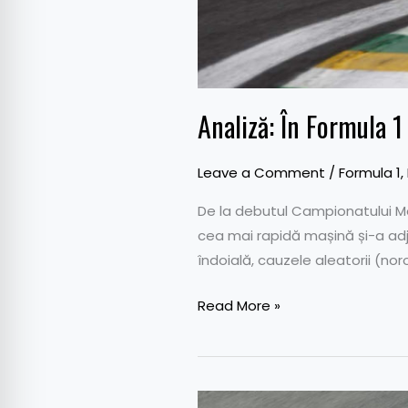
Analiză: În Formula 1
Leave a Comment
/
Formula 1
,
De la debutul Campionatului Mon
cea mai rapidă mașină și-a adju
îndoială, cauzele aleatorii (no
Read More »
Top