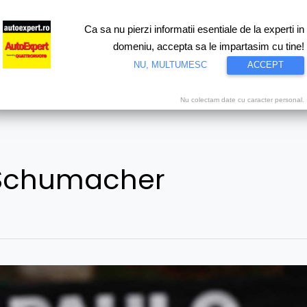
Ca sa nu pierzi informatii esentiale de la experti in
ri
Test drive
Eco
Motorsport
Proiecte speciale
Video
domeniu, accepta sa le impartasim cu tine!
NU, MULTUMESC
ACCEPT
Nu colectam date cu caracter personal.
 Schumacher