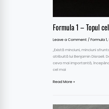
Formula 1 – Topul celo
Leave a Comment
/
Formula 1
,
„Există minciuni, minciuni sfrunt
atribuită lui Benjamin Disraeli.
ceva mai importantă, începȃnd 
cel mai
Read More »
Unul