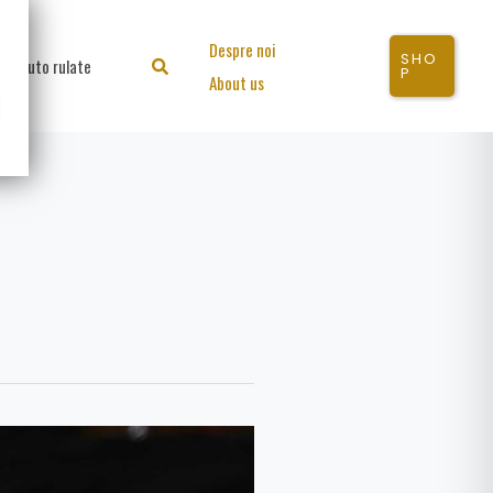
Despre noi
SHO
Auto rulate
Search
P
About us