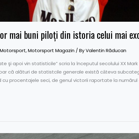
r mai buni piloți din istoria celui mai exc
Motorsport
,
Motorsport Magazin
/ By
Valentin Răducan
ate şi apoi vin statisticile” scria la începutul secolului XX Ma
 Doar că alături de statistcile generale există cȃteva subcate
cu procentajele seci, de genul victorii raportate la numărul 