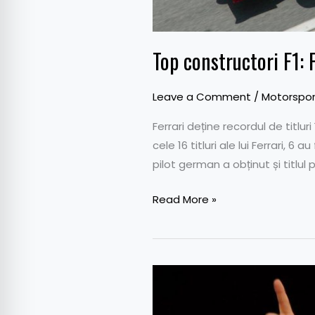
Top constructori F1: F
Leave a Comment
/
Motorspor
Ferrari deține recordul de titlur
cele 16 titluri ale lui Ferrari, 
pilot german a obținut și titlul p
Read More »
Formula
1
–