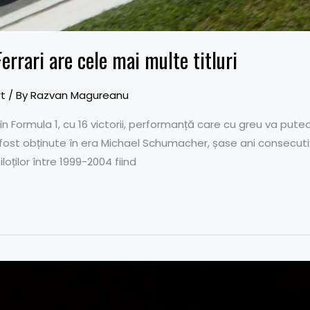
errari are cele mai multe titluri
t
/ By
Razvan Magureanu
i în Formula 1, cu 16 victorii, performanță care cu greu va putea
6 au fost obținute în era Michael Schumacher, șase ani consecuti
iloților între 1999-2004 fiind