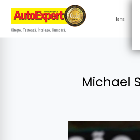
Skip
to
Home
Ști
content
Citește. Testează. Întelege. Cumpără.
Michael
Analiză:
În