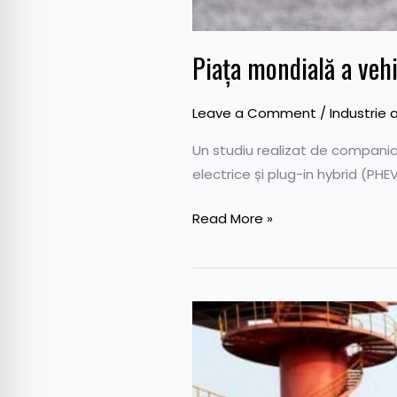
Piața mondială a veh
Leave a Comment
/
Industrie 
Un studiu realizat de compania
electrice și plug-in hybrid (PH
Read More »
Taxele
suplimentare
europene
au