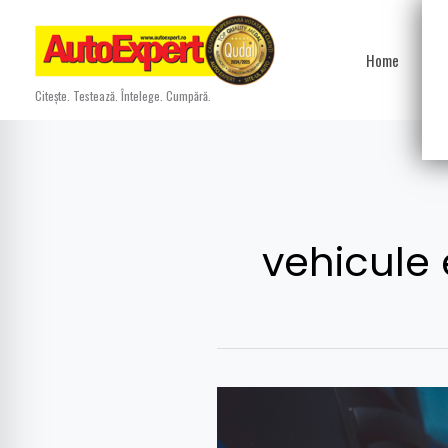
Skip
to
Home
Ști
content
Citește. Testează. Întelege. Cumpără.
vehicule 
ACEA
atrage