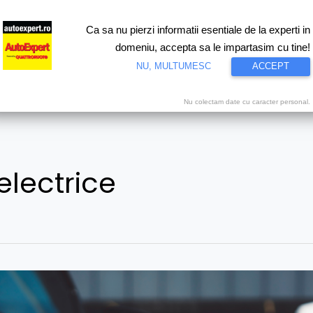
Ca sa nu pierzi informatii esentiale de la experti in
ri
Test drive
Eco
Motorsport
Proiecte speciale
Video
domeniu, accepta sa le impartasim cu tine!
NU, MULTUMESC
ACCEPT
Nu colectam date cu caracter personal.
electrice