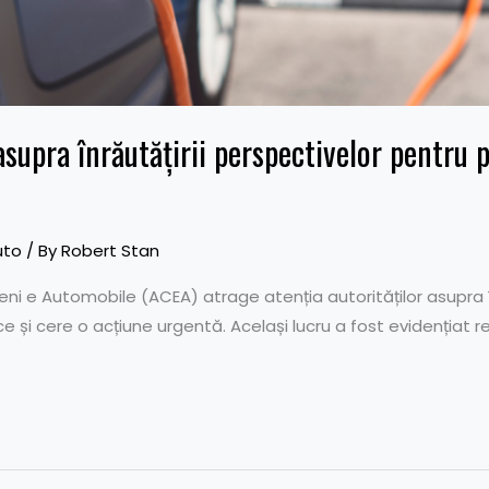
supra înrăutățirii perspectivelor pentru p
uto
/ By
Robert Stan
eni e Automobile (ACEA) atrage atenția autorităților asupra î
ce și cere o acțiune urgentă. Același lucru a fost evidențiat r