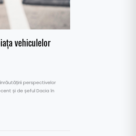
iața vehiculelor
nrăutățirii perspectivelor
ecent și de șeful Dacia în