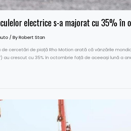
iculelor electrice s-a majorat cu 35% în 
auto
/ By
Robert Stan
 de cercetări de piață Rho Motion arată că vânzările mondi
EV) au crescut cu 35% în octombrie față de aceeași lună a anu