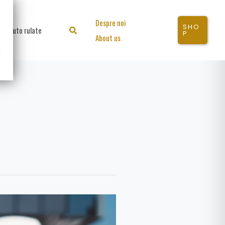
Despre noi
SHO
Auto rulate
Search
P
About us