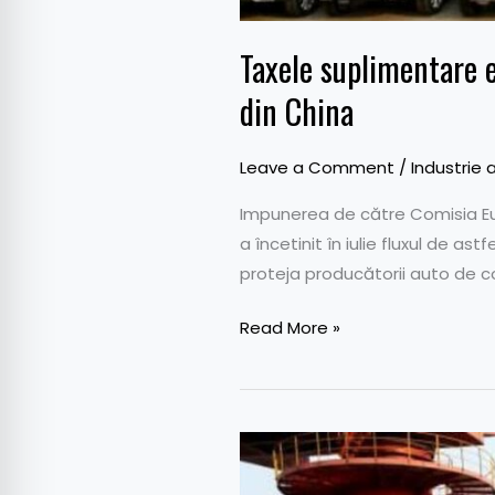
Taxele suplimentare e
din China
Leave a Comment
/
Industrie 
Impunerea de către Comisia Eur
a încetinit în iulie fluxul de as
proteja producătorii auto de c
Read More »
T&E:
25%