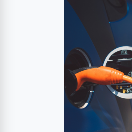
atenția
asupra
înrăutățirii
perspectivelor
pentru
piața
vehiculelor
electrice