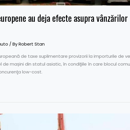
uropene au deja efecte asupra vânzărilor 
auto
/ By
Robert Stan
opeană de taxe suplimentare provizorii la importurile de veh
tfel de mașini din statul asiatic, în condiţiile în care blocul co
oncurenţa low-cost.